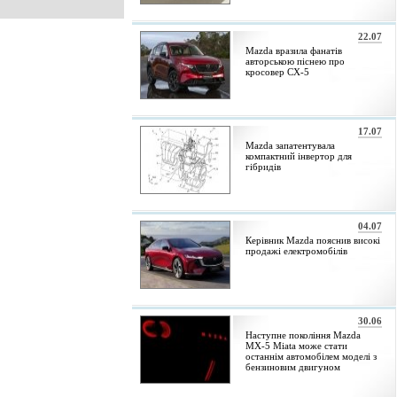
22.07
Mazda вразила фанатів
авторською піснею про
кросовер CX-5
17.07
Mazda запатентувала
компактний інвертор для
гібридів
04.07
Керівник Mazda пояснив високі
продажі електромобілів
30.06
Наступне покоління Mazda
MX-5 Miata може стати
останнім автомобілем моделі з
бензиновим двигуном