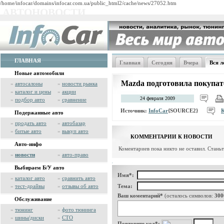
/home/infocar/domains/infocar.com.ua/public_html2/cache/news/27052.htm
АВТОНОВОСТИ
ГЛАВНАЯ
Главная
Сегодня
Вчера
Вся л
Новые автомобили
Mazda подготовила покупат
»
автосалоны
»
новости рынка
»
каталог и цены
»
акции
24 февраля 2009
»
подбор авто
»
сравнение
Источник:
InfoCar
{SOURCE2}
Подержанные авто
»
продать авто
»
автобазар
»
битые авто
»
выкуп авто
КОММЕНТАРИИ К НОВОСТИ
Авто-инфо
Коментариев пока никто не оставил. Стань
»
новости
»
авто-право
Выбираем Б/У авто
Имя*:
»
каталог авто
»
сравнить авто
»
тест-драйвы
»
отзывы об авто
Тема:
Ваш коментарий*
(осталось символов:
300
Обслуживание
»
тюнинг
»
фото тюнинга
»
шины/диски
»
СТО
Повторите код*: