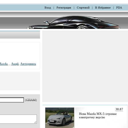
Вход
|
Регистрация
|
Стартовой
|
В Избранное
|
PDA
Mazda
, ,
Акції
,
Авторинок
(
СПАМ
)
30.07
Нова Mazda MX-5 отримає
електричну версію