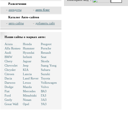
Развлечения
»
анекдоты
»
авто-блог
Каталог Авто-сайтов
»
авто-сайты
»
добавить сайт
Наши сайты о марках авто:
Acura
Honda
Peugeot
Alfa Romeo
Hummer
Porsche
Audi
Hyundai
Renault
BMW
Infiniti
Seat
Chery
Jaguar
Skoda
Chevrolet
Jeep
Ssang Yong
Chrysler
KIA
Subaru
Citroen
Lancia
Suzuki
Dacia
Land Rover
Toyota
Daewoo
Lexus
Volkswagen
Dodge
Mazda
Volvo
Fiat
Mercedes
ВАЗ
Ford
Mitsubishi
ГАЗ
Geely
Nissan
ЗАЗ
Great Wall
Opel
УАЗ