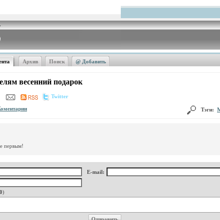
ента
Архив
Поиск
@ Добавить
елям весенний подарок
Twitter
Коментарии
Тэги:
те первым!
E-mail:
0
)