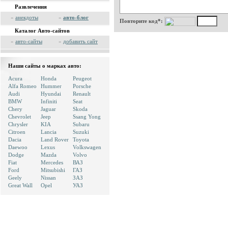
Развлечения
»
анекдоты
»
авто-блог
Повторите код*:
Каталог Авто-сайтов
»
авто-сайты
»
добавить сайт
Наши сайты о марках авто:
Acura
Honda
Peugeot
Alfa Romeo
Hummer
Porsche
Audi
Hyundai
Renault
BMW
Infiniti
Seat
Chery
Jaguar
Skoda
Chevrolet
Jeep
Ssang Yong
Chrysler
KIA
Subaru
Citroen
Lancia
Suzuki
Dacia
Land Rover
Toyota
Daewoo
Lexus
Volkswagen
Dodge
Mazda
Volvo
Fiat
Mercedes
ВАЗ
Ford
Mitsubishi
ГАЗ
Geely
Nissan
ЗАЗ
Great Wall
Opel
УАЗ