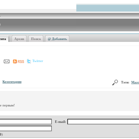
ента
Архив
Поиск
@ Добавить
Twitter
Коментарии
Тэги:
Maz
те первым!
E-mail:
0
)