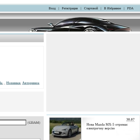
Вход
|
Регистрация
|
Стартовой
|
В Избранное
|
PDA
da
, ,
Новинки
,
Авторинок
30.07
(
СПАМ
)
Нова Mazda MX-5 отримає
електричну версію