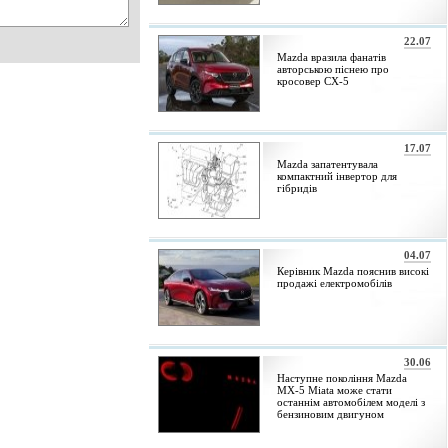
22.07
Mazda вразила фанатів
авторською піснею про
кросовер CX-5
17.07
Mazda запатентувала
компактний інвертор для
гібридів
04.07
Керівник Mazda пояснив високі
продажі електромобілів
30.06
Наступне покоління Mazda
MX-5 Miata може стати
останнім автомобілем моделі з
бензиновим двигуном