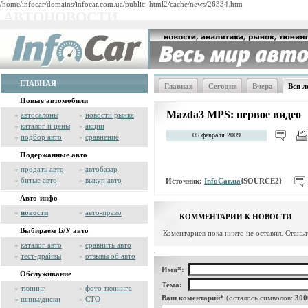
/home/infocar/domains/infocar.com.ua/public_html2/cache/news/26334.htm
АВТОНОВОСТИ
ГЛАВНАЯ
Главная
Сегодня
Вчера
Вся л
Новые автомобили
Mazda3 MPS: первое видео
»
автосалоны
»
новости рынка
»
каталог и цены
»
акции
05 февраля 2009
»
подбор авто
»
сравнение
Подержанные авто
»
продать авто
»
автобазар
»
битые авто
»
выкуп авто
Источник:
InfoCar.ua
{SOURCE2}
Авто-инфо
»
новости
»
авто-право
КОММЕНТАРИИ К НОВОСТИ
Выбираем Б/У авто
Коментариев пока никто не оставил. Стань
»
каталог авто
»
сравнить авто
»
тест-драйвы
»
отзывы об авто
Имя*:
Обслуживание
Тема:
»
тюнинг
»
фото тюнинга
Ваш коментарий*
(осталось символов:
300
»
шины/диски
»
СТО