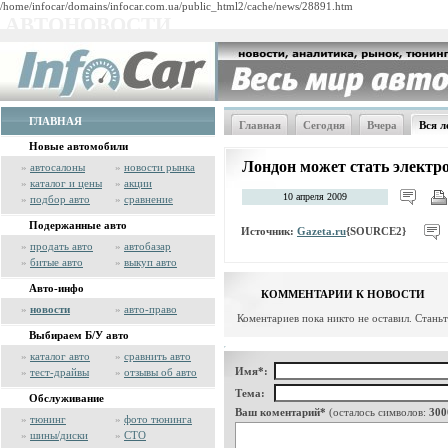
/home/infocar/domains/infocar.com.ua/public_html2/cache/news/28891.htm
АВТОНОВОСТИ
ГЛАВНАЯ
Главная
Сегодня
Вчера
Вся л
Новые автомобили
Лондон может стать электр
»
автосалоны
»
новости рынка
»
каталог и цены
»
акции
10 апреля 2009
»
подбор авто
»
сравнение
Подержанные авто
Источник:
Gazeta.ru
{SOURCE2}
»
продать авто
»
автобазар
»
битые авто
»
выкуп авто
Авто-инфо
КОММЕНТАРИИ К НОВОСТИ
»
новости
»
авто-право
Коментариев пока никто не оставил. Стань
Выбираем Б/У авто
»
каталог авто
»
сравнить авто
Имя*:
»
тест-драйвы
»
отзывы об авто
Тема:
Обслуживание
Ваш коментарий*
(осталось символов:
300
»
тюнинг
»
фото тюнинга
»
шины/диски
»
СТО