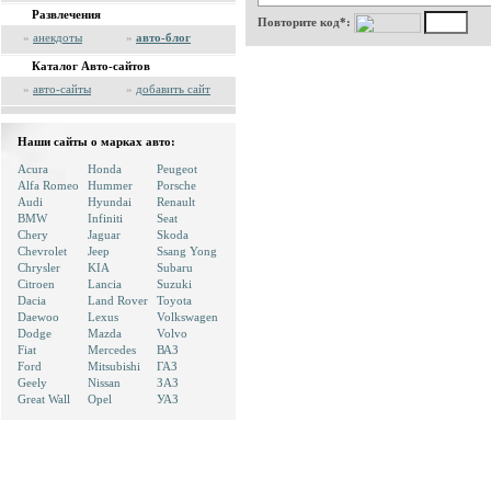
Развлечения
Повторите код*:
»
анекдоты
»
авто-блог
Каталог Авто-сайтов
»
авто-сайты
»
добавить сайт
Наши сайты о марках авто:
Acura
Honda
Peugeot
Alfa Romeo
Hummer
Porsche
Audi
Hyundai
Renault
BMW
Infiniti
Seat
Chery
Jaguar
Skoda
Chevrolet
Jeep
Ssang Yong
Chrysler
KIA
Subaru
Citroen
Lancia
Suzuki
Dacia
Land Rover
Toyota
Daewoo
Lexus
Volkswagen
Dodge
Mazda
Volvo
Fiat
Mercedes
ВАЗ
Ford
Mitsubishi
ГАЗ
Geely
Nissan
ЗАЗ
Great Wall
Opel
УАЗ