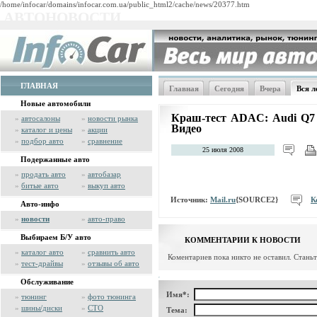
/home/infocar/domains/infocar.com.ua/public_html2/cache/news/20377.htm
АВТОНОВОСТИ
ГЛАВНАЯ
Главная
Сегодня
Вчера
Вся л
Новые автомобили
Краш-тест ADAC: Audi Q7 п
»
автосалоны
»
новости рынка
Видео
»
каталог и цены
»
акции
»
подбор авто
»
сравнение
25 июля 2008
Подержанные авто
»
продать авто
»
автобазар
»
битые авто
»
выкуп авто
Источник:
Mail.ru
{SOURCE2}
К
Авто-инфо
»
новости
»
авто-право
Выбираем Б/У авто
КОММЕНТАРИИ К НОВОСТИ
»
каталог авто
»
сравнить авто
Коментариев пока никто не оставил. Стань
»
тест-драйвы
»
отзывы об авто
Обслуживание
Имя*:
»
тюнинг
»
фото тюнинга
»
шины/диски
»
СТО
Тема: