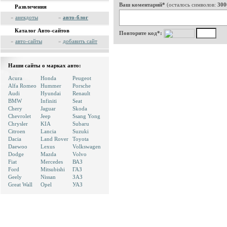
Ваш коментарий*
(осталось символов:
300
Развлечения
»
анекдоты
»
авто-блог
Каталог Авто-сайтов
Повторите код*:
»
авто-сайты
»
добавить сайт
Наши сайты о марках авто:
Acura
Honda
Peugeot
Alfa Romeo
Hummer
Porsche
Audi
Hyundai
Renault
BMW
Infiniti
Seat
Chery
Jaguar
Skoda
Chevrolet
Jeep
Ssang Yong
Chrysler
KIA
Subaru
Citroen
Lancia
Suzuki
Dacia
Land Rover
Toyota
Daewoo
Lexus
Volkswagen
Dodge
Mazda
Volvo
Fiat
Mercedes
ВАЗ
Ford
Mitsubishi
ГАЗ
Geely
Nissan
ЗАЗ
Great Wall
Opel
УАЗ