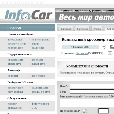
АВТОНОВОСТИ
ГЛАВНАЯ
Главная
Сегодня
Вчера
Вся л
Новые автомобили
Компактный кроссовер Suzu
»
автосалоны
»
новости рынка
»
каталог и цены
»
акции
14 октября 2005
»
подбор авто
»
сравнение
Источник:
Gazeta.ru
{SOURCE2}
Подержанные авто
»
продать авто
»
автобазар
»
битые авто
»
выкуп авто
КОММЕНТАРИИ К НОВОСТИ
Авто-инфо
Коментариев пока никто не оставил. Стань
»
новости
»
авто-право
Выбираем Б/У авто
Имя*:
»
каталог авто
»
сравнить авто
»
тест-драйвы
»
отзывы об авто
Тема:
Ваш коментарий*
(осталось символов:
300
Обслуживание
»
тюнинг
»
фото тюнинга
»
шины/диски
»
СТО
Повторите код*: