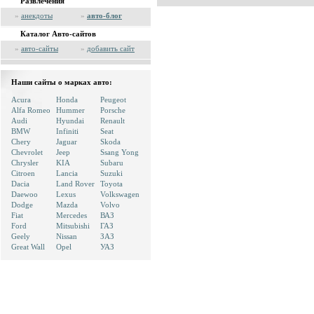
Развлечения
»
анекдоты
»
авто-блог
Каталог Авто-сайтов
»
авто-сайты
»
добавить сайт
Наши сайты о марках авто:
Acura
Honda
Peugeot
Alfa Romeo
Hummer
Porsche
Audi
Hyundai
Renault
BMW
Infiniti
Seat
Chery
Jaguar
Skoda
Chevrolet
Jeep
Ssang Yong
Chrysler
KIA
Subaru
Citroen
Lancia
Suzuki
Dacia
Land Rover
Toyota
Daewoo
Lexus
Volkswagen
Dodge
Mazda
Volvo
Fiat
Mercedes
ВАЗ
Ford
Mitsubishi
ГАЗ
Geely
Nissan
ЗАЗ
Great Wall
Opel
УАЗ