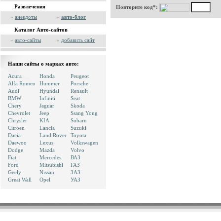
Развлечения
Повторите код*:
»
анекдоты
»
авто-блог
Каталог Авто-сайтов
»
авто-сайты
»
добавить сайт
Наши сайты о марках авто:
Acura
Honda
Peugeot
Alfa Romeo
Hummer
Porsche
Audi
Hyundai
Renault
BMW
Infiniti
Seat
Chery
Jaguar
Skoda
Chevrolet
Jeep
Ssang Yong
Chrysler
KIA
Subaru
Citroen
Lancia
Suzuki
Dacia
Land Rover
Toyota
Daewoo
Lexus
Volkswagen
Dodge
Mazda
Volvo
Fiat
Mercedes
ВАЗ
Ford
Mitsubishi
ГАЗ
Geely
Nissan
ЗАЗ
Great Wall
Opel
УАЗ