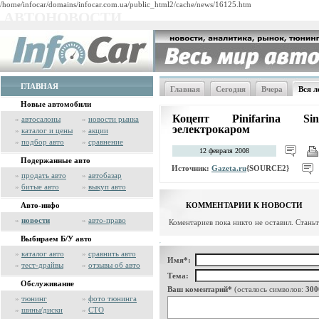
/home/infocar/domains/infocar.com.ua/public_html2/cache/news/16125.htm
АВТОНОВОСТИ
ГЛАВНАЯ
Главная
Сегодня
Вчера
Вся л
Новые автомобили
Коцепт Pinifarina Si
»
автосалоны
»
новости рынка
эелектрокаром
»
каталог и цены
»
акции
»
подбор авто
»
сравнение
12 февраля 2008
Подержанные авто
Источник:
Gazeta.ru
{SOURCE2}
»
продать авто
»
автобазар
»
битые авто
»
выкуп авто
Авто-инфо
КОММЕНТАРИИ К НОВОСТИ
»
новости
»
авто-право
Коментариев пока никто не оставил. Стань
Выбираем Б/У авто
»
каталог авто
»
сравнить авто
Имя*:
»
тест-драйвы
»
отзывы об авто
Тема:
Обслуживание
Ваш коментарий*
(осталось символов:
300
»
тюнинг
»
фото тюнинга
»
шины/диски
»
СТО