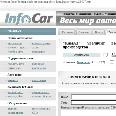
/home/infocar/domains/infocar.com.ua/public_html2/cache/news/28407.htm
АВТОНОВОСТИ
ГЛАВНАЯ
Главная
Сегодня
Вчера
Вся л
Новые автомобили
"КамАЗ" увеличит вы
»
автосалоны
»
новости рынка
производства
»
каталог и цены
»
акции
»
подбор авто
»
сравнение
30 марта 2009
Подержанные авто
Источник:
Gazeta.ru
{SOURCE2}
»
продать авто
»
автобазар
»
битые авто
»
выкуп авто
Авто-инфо
КОММЕНТАРИИ К НОВОСТИ
»
новости
»
авто-право
Коментариев пока никто не оставил. Стань
Выбираем Б/У авто
»
каталог авто
»
сравнить авто
»
тест-драйвы
»
отзывы об авто
Имя*:
Тема:
Обслуживание
Ваш коментарий*
(осталось символов:
300
»
тюнинг
»
фото тюнинга
»
шины/диски
»
СТО