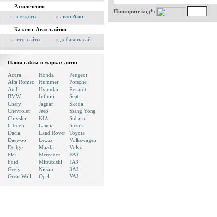
Развлечения
Повторите код*:
»
анекдоты
»
авто-блог
Каталог Авто-сайтов
»
авто-сайты
»
добавить сайт
Наши сайты о марках авто:
Acura
Honda
Peugeot
Alfa Romeo
Hummer
Porsche
Audi
Hyundai
Renault
BMW
Infiniti
Seat
Chery
Jaguar
Skoda
Chevrolet
Jeep
Ssang Yong
Chrysler
KIA
Subaru
Citroen
Lancia
Suzuki
Dacia
Land Rover
Toyota
Daewoo
Lexus
Volkswagen
Dodge
Mazda
Volvo
Fiat
Mercedes
ВАЗ
Ford
Mitsubishi
ГАЗ
Geely
Nissan
ЗАЗ
Great Wall
Opel
УАЗ