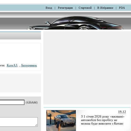
Вход
|
Регистрация
|
Стартовой
|
В Избранное
|
PDA
эги:
КамАЗ
, ,
Авторинок
(
СПАМ
)
19.12
З 1 січня 2026 року «вживані»
автомобілі без пробігу не
можна буде вивозити з Китаю