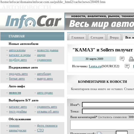
/home/infocar/domains/infocar.com.ua/public_html2/cache/news/28409.htm
АВТОНОВОСТИ
ГЛАВНАЯ
Главная
Сегодня
Вчера
Вся л
Новые автомобили
"КАМАЗ" и Sollers получат
»
автосалоны
»
новости рынка
»
каталог и цены
»
акции
30 марта 2009
»
подбор авто
»
сравнение
Источник:
Lenta.ru
{SOURCE2}
Подержанные авто
»
продать авто
»
автобазар
»
битые авто
»
выкуп авто
КОММЕНТАРИИ К НОВОСТИ
Авто-инфо
Коментариев пока никто не оставил. Стань
»
новости
»
авто-право
Выбираем Б/У авто
Имя*:
»
каталог авто
»
сравнить авто
»
тест-драйвы
»
отзывы об авто
Тема:
Ваш коментарий*
(осталось символов:
300
Обслуживание
»
тюнинг
»
фото тюнинга
»
шины/диски
»
СТО
Повторите код*: