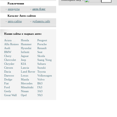
Развлечения
»
анекдоты
»
авто-блог
Каталог Авто-сайтов
»
авто-сайты
»
добавить сайт
Наши сайты о марках авто:
Acura
Honda
Peugeot
Alfa Romeo
Hummer
Porsche
Audi
Hyundai
Renault
BMW
Infiniti
Seat
Chery
Jaguar
Skoda
Chevrolet
Jeep
Ssang Yong
Chrysler
KIA
Subaru
Citroen
Lancia
Suzuki
Dacia
Land Rover
Toyota
Daewoo
Lexus
Volkswagen
Dodge
Mazda
Volvo
Fiat
Mercedes
ВАЗ
Ford
Mitsubishi
ГАЗ
Geely
Nissan
ЗАЗ
Great Wall
Opel
УАЗ