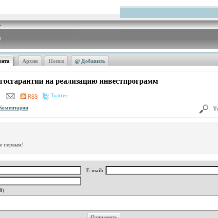
ента
Архив
Поиск
@ Добавить
 госгарантии на реализацию инвестпрограмм
Twitter
Коментарии
Т
те первым!
E-mail:
0
)