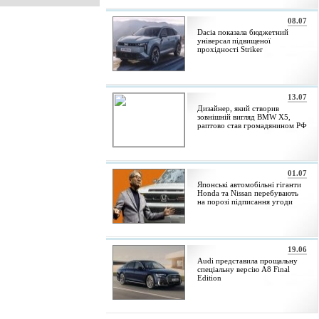
08.07
Dacia показала бюджетний
універсал підвищеної
прохідності Striker
13.07
Дизайнер, який створив
зовнішній вигляд BMW X5,
раптово став громадянином РФ
01.07
Японські автомобільні гіганти
Honda та Nissan перебувають
на порозі підписання угоди
19.06
Audi представила прощальну
спеціальну версію A8 Final
Edition