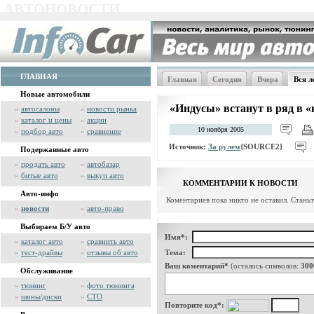
АВТОНОВОСТИ
ГЛАВНАЯ
Главная
Сегодня
Вчера
Вся л
Новые автомобили
«Индусы» встанут в ряд в 
»
автосалоны
»
новости рынка
»
каталог и цены
»
акции
10 ноября 2005
»
подбор авто
»
сравнение
Источник:
За рулем
{SOURCE2}
Подержанные авто
»
продать авто
»
автобазар
»
битые авто
»
выкуп авто
КОММЕНТАРИИ К НОВОСТИ
Авто-инфо
Коментариев пока никто не оставил. Стань
»
новости
»
авто-право
Выбираем Б/У авто
Имя*:
»
каталог авто
»
сравнить авто
»
тест-драйвы
»
отзывы об авто
Тема:
Ваш коментарий*
(осталось символов:
300
Обслуживание
»
тюнинг
»
фото тюнинга
»
шины/диски
»
СТО
Повторите код*: