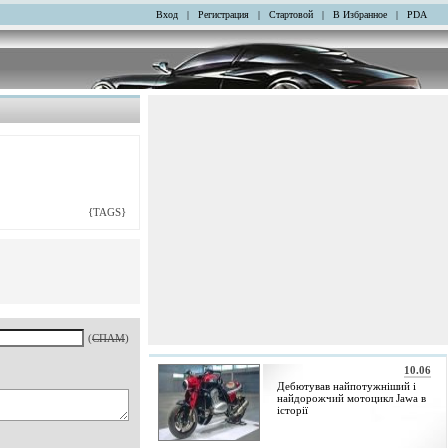
Вход
|
Регистрация
|
Стартовой
|
В Избранное
|
PDA
{TAGS}
(
СПАМ
)
10.06
Дебютував найпотужніший і
найдорожчий мотоцикл Jawa в
історії