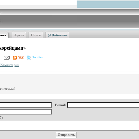
ента
Архив
Поиск
@ Добавить
«корейцами»
Twitter
Коментарии
те первым!
E-mail:
0
)