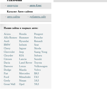
Развлечения
»
анекдоты
»
авто-блог
Каталог Авто-сайтов
»
авто-сайты
»
добавить сайт
Наши сайты о марках авто:
Acura
Honda
Peugeot
Alfa Romeo
Hummer
Porsche
Audi
Hyundai
Renault
BMW
Infiniti
Seat
Chery
Jaguar
Skoda
Chevrolet
Jeep
Ssang Yong
Chrysler
KIA
Subaru
Citroen
Lancia
Suzuki
Dacia
Land Rover
Toyota
Daewoo
Lexus
Volkswagen
Dodge
Mazda
Volvo
Fiat
Mercedes
ВАЗ
Ford
Mitsubishi
ГАЗ
Geely
Nissan
ЗАЗ
Great Wall
Opel
УАЗ