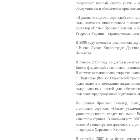
предлагают полный спектр услуг – о
обслуживания и обеспечения оригиналь
«В развитие торгово-сервисной сети и 
года, компания инвестировала значите
директор «Илты» Ярослав Семенец. – Д
Peugeot в Украине – стратегическая цел
В 2006 году компания реализовала ряд
в Киеве, Луцке, Кировограде, Донецк
Черкассах.
В течение 2007 году вводятся в эксплуа
Киеве: фирменный знак «льва» появилс
В августе запланировано открытие импор
с. Пидгирцы (8-й км Обуховской трассы
будет включать таможенно-лицензионны
склад запасных частей для обеспече
отделение предпродажной подготовки, а
По словам Ярослава Семенца, благо
столичных сервисов «Илты» увеличит
удовлетворенность владельцев марки 
качеством сервиса. В июле-августе 200
новых Автоцентра, построенных в строг
в городах в Харькове и Херсоне.
В сентябре 2007 года будет начато с