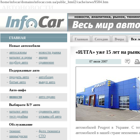
/home/infocar/domains/infocar.com.ua/public_html2/cache/news/9584.htm
АВТОНОВОСТИ
ГЛАВНАЯ
Главная
Сегодня
Вчера
Вся л
Новые автомобили
«ИЛТА» уже 15 лет на рынк
»
автосалоны
»
новости рынка
»
каталог и цены
»
акции
07 июля 2007
»
подбор авто
»
сравнение
Подержанные авто
»
продать авто
»
автобазар
»
битые авто
»
выкуп авто
Авто-инфо
»
новости
»
авто-право
Выбираем Б/У авто
»
каталог авто
»
сравнить авто
»
тест-драйвы
»
отзывы об авто
Обслуживание
автомобилей Peugeot в Украине. С те
»
тюнинг
»
фото тюнинга
автомобилей в нашей стране неизменно 
»
шины/диски
»
СТО