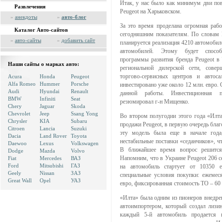
Итак, у нас было как минимум дви пов
Развлечения
Peugeot на Харьковском.
»
анекдоты
»
авто-блог
За это время проделана огромная рабо
Каталог Авто-сайтов
сегодняшним показателям. По словам 
»
авто-сайты
»
добавить сайт
планируется реализация 4210 автомобиле
автомобилей. Этому будет способ
программы развития бренда Peugeot в 
Наши сайты о марках авто:
региональной дилерской сети, совер
торгово-сервисных центров и автос
Acura
Honda
Peugeot
Alfa Romeo
Hummer
Porsche
инвестировано уже около 12 млн. евро.
Audi
Hyundai
Renault
данной работы. Инвестиционная 
BMW
Infiniti
Seat
резюмировал г-н Мищенко.
Chery
Jaguar
Skoda
Chevrolet
Jeep
Ssang Yong
Во втором полугодии этого года «Илта
Chrysler
KIA
Subaru
продажи Peugeot, в первую очередь благ
Citroen
Lancia
Suzuki
эту модель была еще в начале года
Dacia
Land Rover
Toyota
нестабильные поставки «седанчиков», ч
Daewoo
Lexus
Volkswagen
В ближайшее время вопрос решится
Dodge
Mazda
Volvo
Напомним, что в Украине Peugeot 206 се
Fiat
Mercedes
ВАЗ
Ford
Mitsubishi
ГАЗ
на автомобиль стартует от 10350 
Geely
Nissan
ЗАЗ
специальные условия покупки: ежемес
Great Wall
Opel
УАЗ
евро, фиксированная стоимость ТО – 60 
«Илта» была одним из пионеров внедре
автоимпортером, который создал лизи
каждый 5-й автомобиль продается 