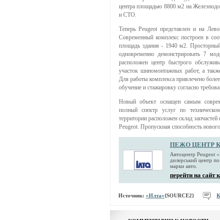
центра площадью 8800 м2 на Железнод
и СТО.
Теперь Peugeot представлен и на Лево
Современный комплекс построен в соо
площадь здания - 1940 м2. Просторны
одновременно демонстрировать 7 мод
расположен центр быстрого обслужива
участок шиномонтажных работ, а такж
Для работы комплекса привлечено более
обучение и стажировку согласно требова
Новый объект оснащен самым соврем
полный спектр услуг по техническо
территории расположен склад запчастей
Peugeot. Пропускная способность нового
ПЕЖО ЦЕНТР КИЇ
Автоцентр Peugeot «
дилерський центр по
марки авто.
перейти на сайт
Источник:
«Илта»
{SOURCE2}
К