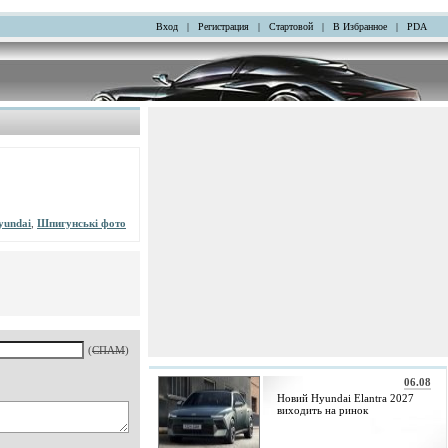
Вход
|
Регистрация
|
Стартовой
|
В Избранное
|
PDA
yundai
,
Шпигунські фото
(
СПАМ
)
06.08
Новий Hyundai Elantra 2027
виходить на ринок