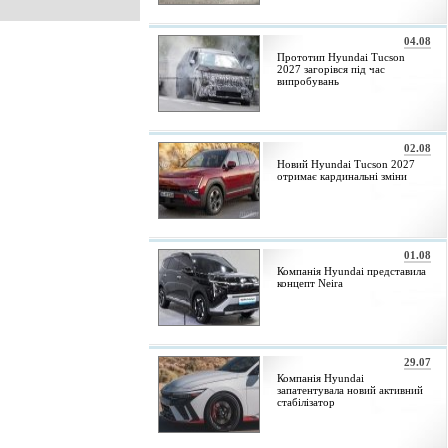
04.08
Прототип Hyundai Tucson
2027 загорівся під час
випробувань
02.08
Новий Hyundai Tucson 2027
отримає кардинальні зміни
01.08
Компанія Hyundai представила
концепт Neira
29.07
Компанія Hyundai
запатентувала новий активний
стабілізатор