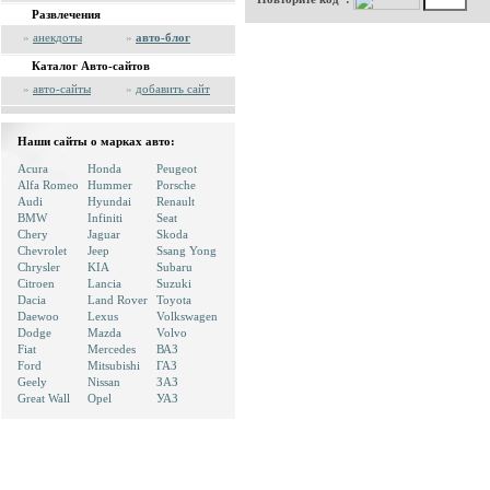
Развлечения
»
анекдоты
»
авто-блог
Каталог Авто-сайтов
»
авто-сайты
»
добавить сайт
Наши сайты о марках авто:
Acura
Honda
Peugeot
Alfa Romeo
Hummer
Porsche
Audi
Hyundai
Renault
BMW
Infiniti
Seat
Chery
Jaguar
Skoda
Chevrolet
Jeep
Ssang Yong
Chrysler
KIA
Subaru
Citroen
Lancia
Suzuki
Dacia
Land Rover
Toyota
Daewoo
Lexus
Volkswagen
Dodge
Mazda
Volvo
Fiat
Mercedes
ВАЗ
Ford
Mitsubishi
ГАЗ
Geely
Nissan
ЗАЗ
Great Wall
Opel
УАЗ