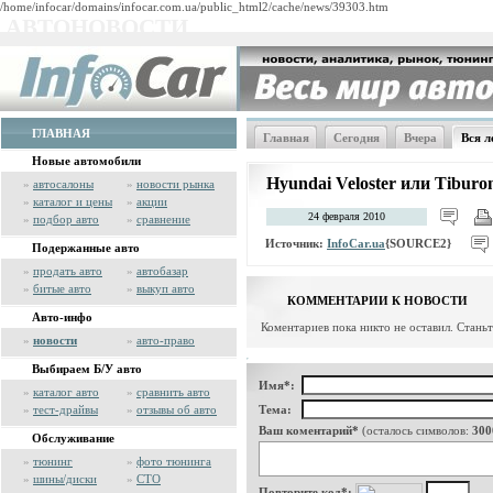
/home/infocar/domains/infocar.com.ua/public_html2/cache/news/39303.htm
АВТОНОВОСТИ
ГЛАВНАЯ
Главная
Сегодня
Вчера
Вся л
Новые автомобили
Hyundai Veloster или Tiburo
»
автосалоны
»
новости рынка
»
каталог и цены
»
акции
24 февраля 2010
»
подбор авто
»
сравнение
Источник:
InfoCar.ua
{SOURCE2}
Подержанные авто
»
продать авто
»
автобазар
»
битые авто
»
выкуп авто
КОММЕНТАРИИ К НОВОСТИ
Авто-инфо
Коментариев пока никто не оставил. Стань
»
новости
»
авто-право
Выбираем Б/У авто
Имя*:
»
каталог авто
»
сравнить авто
»
тест-драйвы
»
отзывы об авто
Тема:
Ваш коментарий*
(осталось символов:
300
Обслуживание
»
тюнинг
»
фото тюнинга
»
шины/диски
»
СТО
Повторите код*: