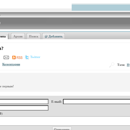
ента
Архив
Поиск
@ Добавить
n?
Twitter
Коментарии
Тэги:
H
те первым!
E-mail:
0
)