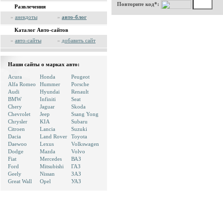
Повторите код*:
Развлечения
»
анекдоты
»
авто-блог
Каталог Авто-сайтов
»
авто-сайты
»
добавить сайт
Наши сайты о марках авто:
Acura
Honda
Peugeot
Alfa Romeo
Hummer
Porsche
Audi
Hyundai
Renault
BMW
Infiniti
Seat
Chery
Jaguar
Skoda
Chevrolet
Jeep
Ssang Yong
Chrysler
KIA
Subaru
Citroen
Lancia
Suzuki
Dacia
Land Rover
Toyota
Daewoo
Lexus
Volkswagen
Dodge
Mazda
Volvo
Fiat
Mercedes
ВАЗ
Ford
Mitsubishi
ГАЗ
Geely
Nissan
ЗАЗ
Great Wall
Opel
УАЗ