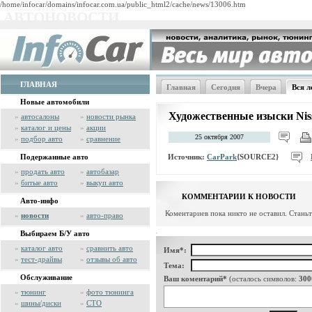
/home/infocar/domains/infocar.com.ua/public_html2/cache/news/13006.htm
АВТОНОВОСТИ
ГЛАВНАЯ
Главная
Сегодня
Вчера
Вся л
Новые автомобили
Художественные изыски Niss
»
автосалоны
»
новости рынка
»
каталог и цены
»
акции
25 октября 2007
»
подбор авто
»
сравнение
Источник:
CarPark
{SOURCE2}
Подержанные авто
»
продать авто
»
автобазар
»
битые авто
»
выкуп авто
КОММЕНТАРИИ К НОВОСТИ
Авто-инфо
Коментариев пока никто не оставил. Стань
»
новости
»
авто-право
Выбираем Б/У авто
»
каталог авто
»
сравнить авто
Имя*:
»
тест-драйвы
»
отзывы об авто
Тема:
Обслуживание
Ваш коментарий*
(осталось символов:
300
»
тюнинг
»
фото тюнинга
»
шины/диски
»
СТО