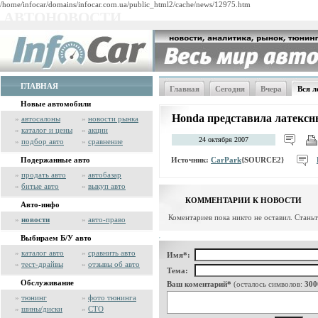
/home/infocar/domains/infocar.com.ua/public_html2/cache/news/12975.htm
АВТОНОВОСТИ
ГЛАВНАЯ
Главная
Сегодня
Вчера
Вся л
Новые автомобили
Honda представила латекс
»
автосалоны
»
новости рынка
»
каталог и цены
»
акции
24 октября 2007
»
подбор авто
»
сравнение
Источник:
CarPark
{SOURCE2}
Подержанные авто
»
продать авто
»
автобазар
»
битые авто
»
выкуп авто
КОММЕНТАРИИ К НОВОСТИ
Авто-инфо
Коментариев пока никто не оставил. Стань
»
новости
»
авто-право
Выбираем Б/У авто
»
каталог авто
»
сравнить авто
Имя*:
»
тест-драйвы
»
отзывы об авто
Тема:
Обслуживание
Ваш коментарий*
(осталось символов:
300
»
тюнинг
»
фото тюнинга
»
шины/диски
»
СТО