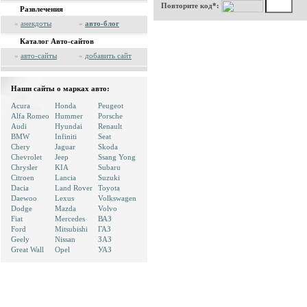
Повторите код*:
Развлечения
»
анекдоты
»
авто-блог
Каталог Авто-сайтов
»
авто-сайты
»
добавить сайт
Наши сайты о марках авто:
Acura
Honda
Peugeot
Alfa Romeo
Hummer
Porsche
Audi
Hyundai
Renault
BMW
Infiniti
Seat
Chery
Jaguar
Skoda
Chevrolet
Jeep
Ssang Yong
Chrysler
KIA
Subaru
Citroen
Lancia
Suzuki
Dacia
Land Rover
Toyota
Daewoo
Lexus
Volkswagen
Dodge
Mazda
Volvo
Fiat
Mercedes
ВАЗ
Ford
Mitsubishi
ГАЗ
Geely
Nissan
ЗАЗ
Great Wall
Opel
УАЗ