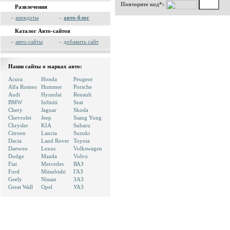
Повторите код*:
Развлечения
»
анекдоты
»
авто-блог
Каталог Авто-сайтов
»
авто-сайты
»
добавить сайт
Наши сайты о марках авто:
Acura
Honda
Peugeot
Alfa Romeo
Hummer
Porsche
Audi
Hyundai
Renault
BMW
Infiniti
Seat
Chery
Jaguar
Skoda
Chevrolet
Jeep
Ssang Yong
Chrysler
KIA
Subaru
Citroen
Lancia
Suzuki
Dacia
Land Rover
Toyota
Daewoo
Lexus
Volkswagen
Dodge
Mazda
Volvo
Fiat
Mercedes
ВАЗ
Ford
Mitsubishi
ГАЗ
Geely
Nissan
ЗАЗ
Great Wall
Opel
УАЗ