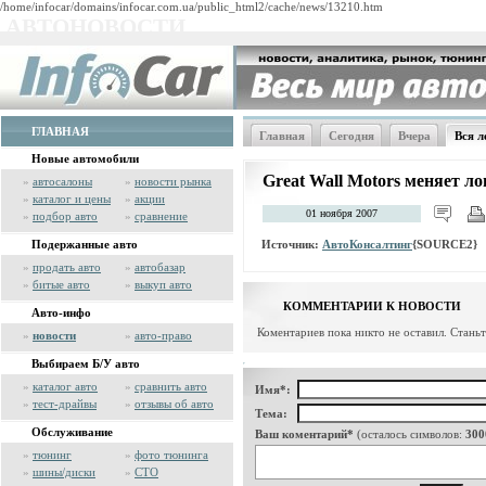
/home/infocar/domains/infocar.com.ua/public_html2/cache/news/13210.htm
АВТОНОВОСТИ
ГЛАВНАЯ
Главная
Сегодня
Вчера
Вся л
Новые автомобили
Great Wall Motors меняет ло
»
автосалоны
»
новости рынка
»
каталог и цены
»
акции
01 ноября 2007
»
подбор авто
»
сравнение
Источник:
АвтоКонсалтинг
{SOURCE2}
Подержанные авто
»
продать авто
»
автобазар
»
битые авто
»
выкуп авто
КОММЕНТАРИИ К НОВОСТИ
Авто-инфо
Коментариев пока никто не оставил. Стань
»
новости
»
авто-право
Выбираем Б/У авто
»
каталог авто
»
сравнить авто
Имя*:
»
тест-драйвы
»
отзывы об авто
Тема:
Обслуживание
Ваш коментарий*
(осталось символов:
300
»
тюнинг
»
фото тюнинга
»
шины/диски
»
СТО