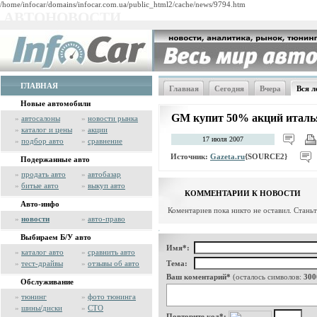
/home/infocar/domains/infocar.com.ua/public_html2/cache/news/9794.htm
АВТОНОВОСТИ
ГЛАВНАЯ
Главная
Сегодня
Вчера
Вся л
Новые автомобили
GM купит 50% акций италья
»
автосалоны
»
новости рынка
»
каталог и цены
»
акции
17 июля 2007
»
подбор авто
»
сравнение
Источник:
Gazeta.ru
{SOURCE2}
Подержанные авто
»
продать авто
»
автобазар
»
битые авто
»
выкуп авто
КОММЕНТАРИИ К НОВОСТИ
Авто-инфо
Коментариев пока никто не оставил. Стань
»
новости
»
авто-право
Выбираем Б/У авто
Имя*:
»
каталог авто
»
сравнить авто
»
тест-драйвы
»
отзывы об авто
Тема:
Ваш коментарий*
(осталось символов:
300
Обслуживание
»
тюнинг
»
фото тюнинга
»
шины/диски
»
СТО
Повторите код*: