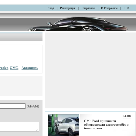
Вход
|
Регистрация
|
Стартовой
|
В Избранное
|
PDA
rolet
,
GMC
, ,
Авторинок
(
СПАМ
)
04.08
GM і Ford припинили
обговорювати електромобілі з
інвесторами