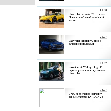
01.08
Chevrolet Corvette C9 отримає
більш привабливий зовнішній
вигляд
20.07
Chevrolet наповнить ринок
сучасними моделями
20.07
Китайський Wuling Bingo Pro
перетвориться на нову модель
Chevrolet
16.07
GMC представила ювілейну
версію Hummer EV ICON 25