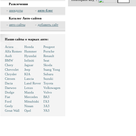
Развлечения
»
анекдоты
»
авто-блог
Каталог Авто-сайтов
»
авто-сайты
»
добавить сайт
Наши сайты о марках авто:
Acura
Honda
Peugeot
Alfa Romeo
Hummer
Porsche
Audi
Hyundai
Renault
BMW
Infiniti
Seat
Chery
Jaguar
Skoda
Chevrolet
Jeep
Ssang Yong
Chrysler
KIA
Subaru
Citroen
Lancia
Suzuki
Dacia
Land Rover
Toyota
Daewoo
Lexus
Volkswagen
Dodge
Mazda
Volvo
Fiat
Mercedes
ВАЗ
Ford
Mitsubishi
ГАЗ
Geely
Nissan
ЗАЗ
Great Wall
Opel
УАЗ