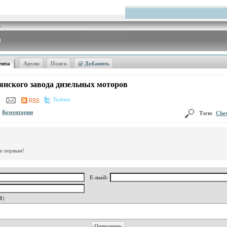
ента
Архив
Поиск
@ Добавить
нского завода дизельных моторов
Twitter
Коментарии
Тэги:
Chev
те первым!
E-mail:
0
)