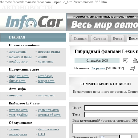
/home/infocar/domains/infocar.com.ua/public_html2/cache/news/1935.htm
АВТОНОВОСТИ
ГЛАВНАЯ
Главная
Сегодня
Вчера
Вся л
Новые автомобили
Гибридный флагман Lexus п
»
автосалоны
»
новости рынка
»
каталог и цены
»
акции
01 декабря 2005
»
подбор авто
»
сравнение
Источник:
За рулем
{SOURCE2}
Подержанные авто
»
продать авто
»
автобазар
»
битые авто
»
выкуп авто
КОММЕНТАРИИ К НОВОСТИ
Авто-инфо
Коментариев пока никто не оставил. Стань
»
новости
»
авто-право
Выбираем Б/У авто
Имя*:
»
каталог авто
»
сравнить авто
»
тест-драйвы
»
отзывы об авто
Тема:
Ваш коментарий*
(осталось символов:
300
Обслуживание
»
тюнинг
»
фото тюнинга
»
шины/диски
»
СТО
Повторите код*: