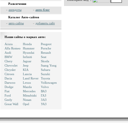
Развлечения
»
анекдоты
»
авто-блог
Каталог Авто-сайтов
»
авто-сайты
»
добавить сайт
Наши сайты о марках авто:
Acura
Honda
Peugeot
Alfa Romeo
Hummer
Porsche
Audi
Hyundai
Renault
BMW
Infiniti
Seat
Chery
Jaguar
Skoda
Chevrolet
Jeep
Ssang Yong
Chrysler
KIA
Subaru
Citroen
Lancia
Suzuki
Dacia
Land Rover
Toyota
Daewoo
Lexus
Volkswagen
Dodge
Mazda
Volvo
Fiat
Mercedes
ВАЗ
Ford
Mitsubishi
ГАЗ
Geely
Nissan
ЗАЗ
Great Wall
Opel
УАЗ