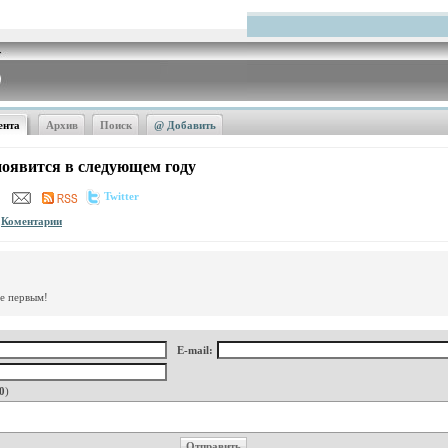
ента
Архив
Поиск
@ Добавить
оявится в следующем году
Twitter
Коментарии
те первым!
E-mail:
0
)