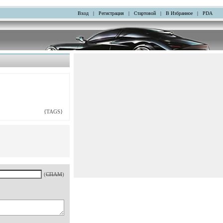
Вход
|
Регистрация
|
Стартовой
|
В Избранное
|
PDA
{TAGS}
(
СПАМ
)