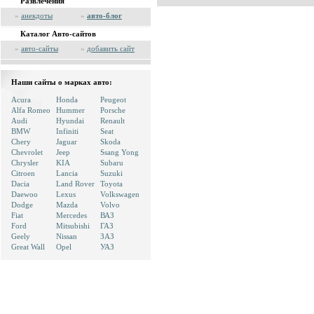
Развлечения
»
анекдоты
»
авто-блог
Каталог Авто-сайтов
»
авто-сайты
»
добавить сайт
Наши сайты о марках авто:
Acura
Honda
Peugeot
Alfa Romeo
Hummer
Porsche
Audi
Hyundai
Renault
BMW
Infiniti
Seat
Chery
Jaguar
Skoda
Chevrolet
Jeep
Ssang Yong
Chrysler
KIA
Subaru
Citroen
Lancia
Suzuki
Dacia
Land Rover
Toyota
Daewoo
Lexus
Volkswagen
Dodge
Mazda
Volvo
Fiat
Mercedes
ВАЗ
Ford
Mitsubishi
ГАЗ
Geely
Nissan
ЗАЗ
Great Wall
Opel
УАЗ