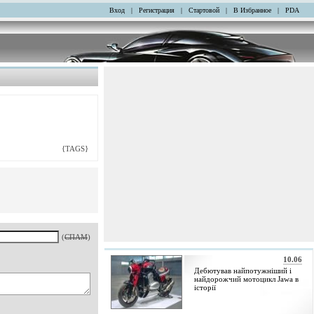
Вход
|
Регистрация
|
Стартовой
|
В Избранное
|
PDA
{TAGS}
(
СПАМ
)
10.06
Дебютував найпотужніший і
найдорожчий мотоцикл Jawa в
історії