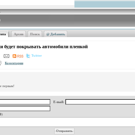
ента
Архив
Поиск
@ Добавить
ки будет покрывать автомобили пленкой
Twitter
Коментарии
те первым!
E-mail:
0
)