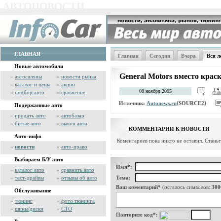
АВТОНОВОСТИ
ГЛАВНАЯ
Главная
Сегодня
Вчера
Вся л
Новые автомобили
General Motors вместо крас
»
автосалоны
»
новости рынка
»
каталог и цены
»
акции
08 ноября 2005
»
подбор авто
»
сравнение
Источник:
Autonews.ru
{SOURCE2}
Подержанные авто
»
продать авто
»
автобазар
»
битые авто
»
выкуп авто
КОММЕНТАРИИ К НОВОСТИ
Авто-инфо
Коментариев пока никто не оставил. Стань
»
новости
»
авто-право
Выбираем Б/У авто
Имя*:
»
каталог авто
»
сравнить авто
»
тест-драйвы
»
отзывы об авто
Тема:
Ваш коментарий*
(осталось символов:
300
Обслуживание
»
тюнинг
»
фото тюнинга
»
шины/диски
»
СТО
Повторите код*: