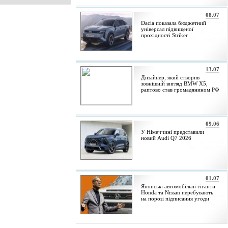
08.07
Dacia показала бюджетний
універсал підвищеної
прохідності Striker
13.07
Дизайнер, який створив
зовнішній вигляд BMW X5,
раптово став громадянином РФ
09.06
У Німеччині представили
новий Audi Q7 2026
01.07
Японські автомобільні гіганти
Honda та Nissan перебувають
на порозі підписання угоди