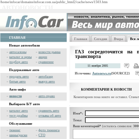
/home/infocar/domains/infocar.com.ua/public_html2/cache/news/1503.htm
АВТОНОВОСТИ
ГЛАВНАЯ
Главная
Сегодня
Вчера
Вся л
Новые автомобили
ГАЗ сосредоточится на п
»
автосалоны
»
новости рынка
транспорта
»
каталог и цены
»
акции
»
подбор авто
»
сравнение
11 ноября 2005
Подержанные авто
Источник:
Autonews.ru
{SOURCE2}
»
продать авто
»
автобазар
»
битые авто
»
выкуп авто
Авто-инфо
КОММЕНТАРИИ К НОВОСТИ
»
новости
»
авто-право
Коментариев пока никто не оставил. Стань
Выбираем Б/У авто
»
каталог авто
»
сравнить авто
Имя*:
»
тест-драйвы
»
отзывы об авто
Тема:
Обслуживание
Ваш коментарий*
(осталось символов:
300
»
тюнинг
»
фото тюнинга
»
шины/диски
»
СТО