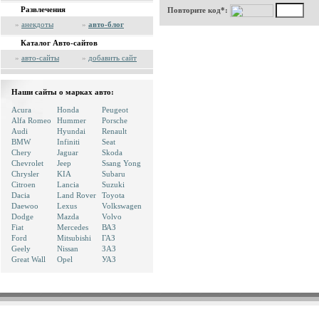
Развлечения
Повторите код*:
»
анекдоты
»
авто-блог
Каталог Авто-сайтов
»
авто-сайты
»
добавить сайт
Наши сайты о марках авто:
Acura
Honda
Peugeot
Alfa Romeo
Hummer
Porsche
Audi
Hyundai
Renault
BMW
Infiniti
Seat
Chery
Jaguar
Skoda
Chevrolet
Jeep
Ssang Yong
Chrysler
KIA
Subaru
Citroen
Lancia
Suzuki
Dacia
Land Rover
Toyota
Daewoo
Lexus
Volkswagen
Dodge
Mazda
Volvo
Fiat
Mercedes
ВАЗ
Ford
Mitsubishi
ГАЗ
Geely
Nissan
ЗАЗ
Great Wall
Opel
УАЗ