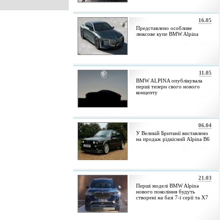
16.05
Представлено особливе
люксове купе BMW Alpina
11.05
BMW ALPINA опублікувала
перші тизери свого нового
концепту
06.04
У Великій Британії виставлено
на продаж рідкісний Alpina B6
21.03
Перші моделі BMW Alpina
нового покоління будуть
створені на базі 7-ї серії та X7