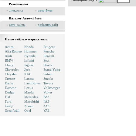
Развлечения
»
анекдоты
»
авто-блог
Каталог Авто-сайтов
»
авто-сайты
»
добавить сайт
Наши сайты о марках авто:
Acura
Honda
Peugeot
Alfa Romeo
Hummer
Porsche
Audi
Hyundai
Renault
BMW
Infiniti
Seat
Chery
Jaguar
Skoda
Chevrolet
Jeep
Ssang Yong
Chrysler
KIA
Subaru
Citroen
Lancia
Suzuki
Dacia
Land Rover
Toyota
Daewoo
Lexus
Volkswagen
Dodge
Mazda
Volvo
Fiat
Mercedes
ВАЗ
Ford
Mitsubishi
ГАЗ
Geely
Nissan
ЗАЗ
Great Wall
Opel
УАЗ