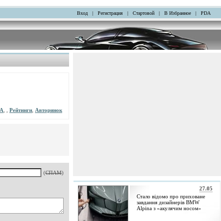
Вход
|
Регистрация
|
Стартовой
|
В Избранное
|
PDA
A
, ,
Рейтинги
,
Авторинок
(
СПАМ
)
27.05
Стало відомо про приховане
завдання дизайнерів BMW
Alpina з «акулячим носом»