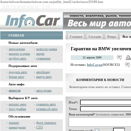
/home/infocar/domains/infocar.com.ua/public_html2/cache/news/29189.htm
АВТОНОВОСТИ
ГЛАВНАЯ
Главная
Сегодня
Вчера
Вся л
Новые автомобили
Гарантия на BMW увеличена
»
автосалоны
»
новости рынка
»
каталог и цены
»
акции
21 апреля 2009
»
подбор авто
»
сравнение
Источник:
InfoCar.ua
{SOURCE2}
Подержанные авто
»
продать авто
»
автобазар
»
битые авто
»
выкуп авто
КОММЕНТАРИИ К НОВОСТИ
Авто-инфо
Коментариев пока никто не оставил. Стань
»
новости
»
авто-право
Выбираем Б/У авто
Имя*:
»
каталог авто
»
сравнить авто
»
тест-драйвы
»
отзывы об авто
Тема:
Ваш коментарий*
(осталось символов:
300
Обслуживание
»
тюнинг
»
фото тюнинга
»
шины/диски
»
СТО
Повторите код*: