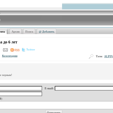
ента
Архив
Поиск
@ Добавить
 до 6 лет
Twitter
Коментарии
Тэги:
ALPIN
те первым!
E-mail:
0
)