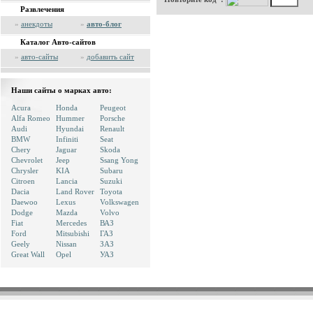
Развлечения
»
анекдоты
»
авто-блог
Каталог Авто-сайтов
»
авто-сайты
»
добавить сайт
Наши сайты о марках авто:
Acura
Honda
Peugeot
Alfa Romeo
Hummer
Porsche
Audi
Hyundai
Renault
BMW
Infiniti
Seat
Chery
Jaguar
Skoda
Chevrolet
Jeep
Ssang Yong
Chrysler
KIA
Subaru
Citroen
Lancia
Suzuki
Dacia
Land Rover
Toyota
Daewoo
Lexus
Volkswagen
Dodge
Mazda
Volvo
Fiat
Mercedes
ВАЗ
Ford
Mitsubishi
ГАЗ
Geely
Nissan
ЗАЗ
Great Wall
Opel
УАЗ