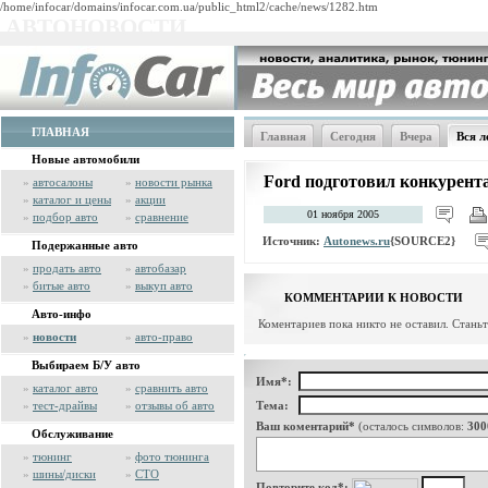
/home/infocar/domains/infocar.com.ua/public_html2/cache/news/1282.htm
АВТОНОВОСТИ
ГЛАВНАЯ
Главная
Сегодня
Вчера
Вся л
Новые автомобили
Ford подготовил конкурента 
»
автосалоны
»
новости рынка
»
каталог и цены
»
акции
01 ноября 2005
»
подбор авто
»
сравнение
Источник:
Autonews.ru
{SOURCE2}
Подержанные авто
»
продать авто
»
автобазар
»
битые авто
»
выкуп авто
КОММЕНТАРИИ К НОВОСТИ
Авто-инфо
Коментариев пока никто не оставил. Стань
»
новости
»
авто-право
Выбираем Б/У авто
Имя*:
»
каталог авто
»
сравнить авто
»
тест-драйвы
»
отзывы об авто
Тема:
Ваш коментарий*
(осталось символов:
300
Обслуживание
»
тюнинг
»
фото тюнинга
»
шины/диски
»
СТО
Повторите код*: