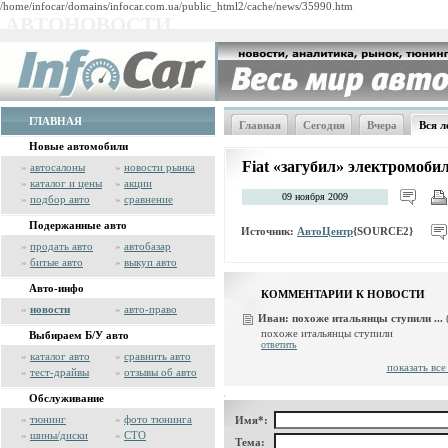
/home/infocar/domains/infocar.com.ua/public_html2/cache/news/35990.htm
АВТОНОВОСТИ
ГЛАВНАЯ
Главная
Сегодня
Вчера
Вся л
Новые автомобили
Fiat «загубил» электромобил
»
автосалоны
»
новости рынка
»
каталог и цены
»
акции
09 ноября 2009
»
подбор авто
»
сравнение
Подержанные авто
Источник:
АвтоЦентр
{SOURCE2}
»
продать авто
»
автобазар
»
битые авто
»
выкуп авто
Авто-инфо
КОММЕНТАРИИ К НОВОСТИ
»
новости
»
авто-право
Иван:
похоже итальянцы ступили ...
похоже итальянцы ступили
Выбираем Б/У авто
ответить
»
каталог авто
»
сравнить авто
показать вс
»
тест-драйвы
»
отзывы об авто
Обслуживание
»
тюнинг
»
фото тюнинга
Имя*:
»
шины/диски
»
СТО
Тема: