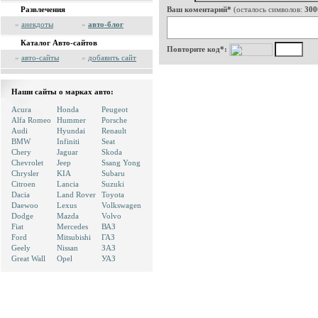
Развлечения
Ваш коментарий*
(осталось символов:
300
»
анекдоты
»
авто-блог
Каталог Авто-сайтов
Повторите код*:
»
авто-сайты
»
добавить сайт
Наши сайты о марках авто:
Acura
Honda
Peugeot
Alfa Romeo
Hummer
Porsche
Audi
Hyundai
Renault
BMW
Infiniti
Seat
Chery
Jaguar
Skoda
Chevrolet
Jeep
Ssang Yong
Chrysler
KIA
Subaru
Citroen
Lancia
Suzuki
Dacia
Land Rover
Toyota
Daewoo
Lexus
Volkswagen
Dodge
Mazda
Volvo
Fiat
Mercedes
ВАЗ
Ford
Mitsubishi
ГАЗ
Geely
Nissan
ЗАЗ
Great Wall
Opel
УАЗ