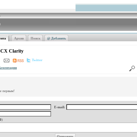
ента
Архив
Поиск
@ Добавить
CX Clarity
Twitter
Коментарии
те первым!
E-mail:
0
)