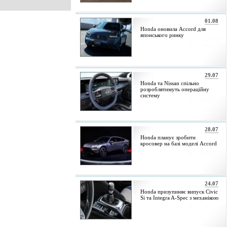
01.08
Honda оновила Accord для
японського ринку
29.07
Honda та Nissan спільно
розроблятимуть операційну
систему
28.07
Honda планує зробити
кросовер на базі моделі Accord
24.07
Honda призупиняє випуск Civic
Si та Integra A-Spec з механікою