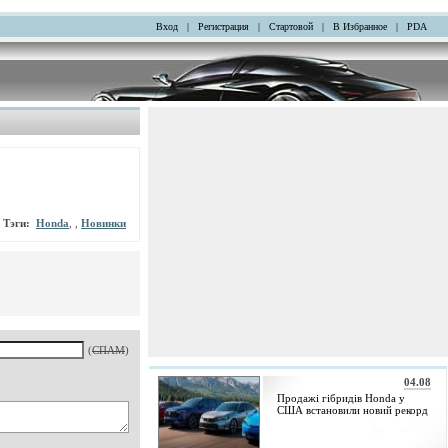
Вход
|
Регистрация
|
Стартовой
|
В Избранное
|
PDA
Тэги:
Honda
, ,
Новинки
(
СПАМ
)
04.08
Продажі гібридів Honda у
США встановили новий рекорд