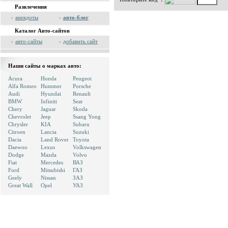
Развлечения
»
анекдоты
»
авто-блог
Каталог Авто-сайтов
»
авто-сайты
»
добавить сайт
Наши сайты о марках авто:
Acura
Honda
Peugeot
Alfa Romeo
Hummer
Porsche
Audi
Hyundai
Renault
BMW
Infiniti
Seat
Chery
Jaguar
Skoda
Chevrolet
Jeep
Ssang Yong
Chrysler
KIA
Subaru
Citroen
Lancia
Suzuki
Dacia
Land Rover
Toyota
Daewoo
Lexus
Volkswagen
Dodge
Mazda
Volvo
Fiat
Mercedes
ВАЗ
Ford
Mitsubishi
ГАЗ
Geely
Nissan
ЗАЗ
Great Wall
Opel
УАЗ