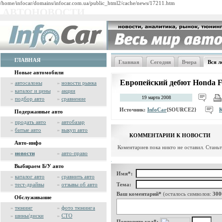
/home/infocar/domains/infocar.com.ua/public_html2/cache/news/17211.htm
АВТОНОВОСТИ
ГЛАВНАЯ
Главная
Сегодня
Вчера
Вся л
Новые автомобили
Европейский дебют Honda F
»
автосалоны
»
новости рынка
»
каталог и цены
»
акции
19 марта 2008
»
подбор авто
»
сравнение
Источник:
InfoCar
{SOURCE2}
Подержанные авто
»
продать авто
»
автобазар
»
битые авто
»
выкуп авто
КОММЕНТАРИИ К НОВОСТИ
Авто-инфо
Коментариев пока никто не оставил. Стань
»
новости
»
авто-право
Выбираем Б/У авто
Имя*:
»
каталог авто
»
сравнить авто
»
тест-драйвы
»
отзывы об авто
Тема:
Ваш коментарий*
(осталось символов:
300
Обслуживание
»
тюнинг
»
фото тюнинга
»
шины/диски
»
СТО
Повторите код*: