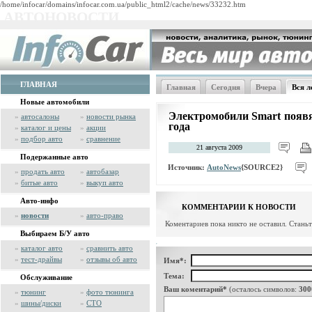
/home/infocar/domains/infocar.com.ua/public_html2/cache/news/33232.htm
АВТОНОВОСТИ
ГЛАВНАЯ
Главная
Сегодня
Вчера
Вся л
Новые автомобили
Электромобили Smart появя
»
автосалоны
»
новости рынка
года
»
каталог и цены
»
акции
»
подбор авто
»
сравнение
21 августа 2009
Подержанные авто
Источник:
AutoNews
{SOURCE2}
»
продать авто
»
автобазар
»
битые авто
»
выкуп авто
Авто-инфо
КОММЕНТАРИИ К НОВОСТИ
»
новости
»
авто-право
Коментариев пока никто не оставил. Стань
Выбираем Б/У авто
»
каталог авто
»
сравнить авто
»
тест-драйвы
»
отзывы об авто
Имя*:
Тема:
Обслуживание
Ваш коментарий*
(осталось символов:
300
»
тюнинг
»
фото тюнинга
»
шины/диски
»
СТО