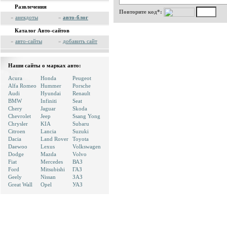
Развлечения
Повторите код*:
»
анекдоты
»
авто-блог
Каталог Авто-сайтов
»
авто-сайты
»
добавить сайт
Наши сайты о марках авто:
Acura
Honda
Peugeot
Alfa Romeo
Hummer
Porsche
Audi
Hyundai
Renault
BMW
Infiniti
Seat
Chery
Jaguar
Skoda
Chevrolet
Jeep
Ssang Yong
Chrysler
KIA
Subaru
Citroen
Lancia
Suzuki
Dacia
Land Rover
Toyota
Daewoo
Lexus
Volkswagen
Dodge
Mazda
Volvo
Fiat
Mercedes
ВАЗ
Ford
Mitsubishi
ГАЗ
Geely
Nissan
ЗАЗ
Great Wall
Opel
УАЗ