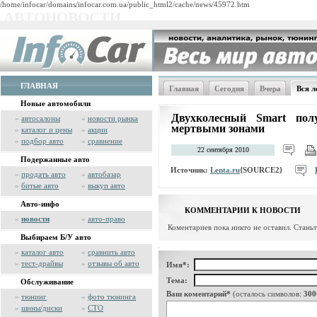
/home/infocar/domains/infocar.com.ua/public_html2/cache/news/45972.htm
АВТОНОВОСТИ
ГЛАВНАЯ
Главная
Сегодня
Вчера
Вся л
Новые автомобили
Двухколесный Smart пол
»
автосалоны
»
новости рынка
мертвыми зонами
»
каталог и цены
»
акции
»
подбор авто
»
сравнение
22 сентября 2010
Подержанные авто
Источник:
Lenta.ru
{SOURCE2}
»
продать авто
»
автобазар
»
битые авто
»
выкуп авто
Авто-инфо
КОММЕНТАРИИ К НОВОСТИ
»
новости
»
авто-право
Коментариев пока никто не оставил. Стань
Выбираем Б/У авто
»
каталог авто
»
сравнить авто
»
тест-драйвы
»
отзывы об авто
Имя*:
Тема:
Обслуживание
Ваш коментарий*
(осталось символов:
300
»
тюнинг
»
фото тюнинга
»
шины/диски
»
СТО