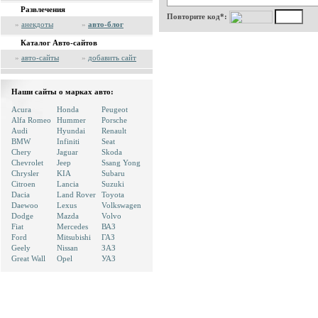
Развлечения
Повторите код*:
»
анекдоты
»
авто-блог
Каталог Авто-сайтов
»
авто-сайты
»
добавить сайт
Наши сайты о марках авто:
Acura
Honda
Peugeot
Alfa Romeo
Hummer
Porsche
Audi
Hyundai
Renault
BMW
Infiniti
Seat
Chery
Jaguar
Skoda
Chevrolet
Jeep
Ssang Yong
Chrysler
KIA
Subaru
Citroen
Lancia
Suzuki
Dacia
Land Rover
Toyota
Daewoo
Lexus
Volkswagen
Dodge
Mazda
Volvo
Fiat
Mercedes
ВАЗ
Ford
Mitsubishi
ГАЗ
Geely
Nissan
ЗАЗ
Great Wall
Opel
УАЗ