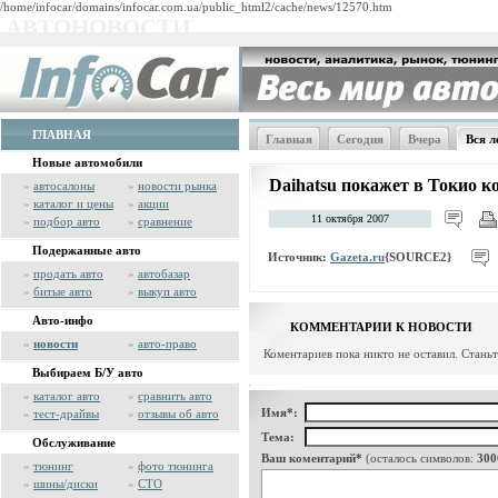
/home/infocar/domains/infocar.com.ua/public_html2/cache/news/12570.htm
АВТОНОВОСТИ
ГЛАВНАЯ
Главная
Сегодня
Вчера
Вся л
Новые автомобили
Daihatsu покажет в Токио к
»
автосалоны
»
новости рынка
»
каталог и цены
»
акции
11 октября 2007
»
подбор авто
»
сравнение
Подержанные авто
Источник:
Gazeta.ru
{SOURCE2}
»
продать авто
»
автобазар
»
битые авто
»
выкуп авто
Авто-инфо
КОММЕНТАРИИ К НОВОСТИ
»
новости
»
авто-право
Коментариев пока никто не оставил. Стань
Выбираем Б/У авто
»
каталог авто
»
сравнить авто
Имя*:
»
тест-драйвы
»
отзывы об авто
Тема:
Обслуживание
Ваш коментарий*
(осталось символов:
300
»
тюнинг
»
фото тюнинга
»
шины/диски
»
СТО