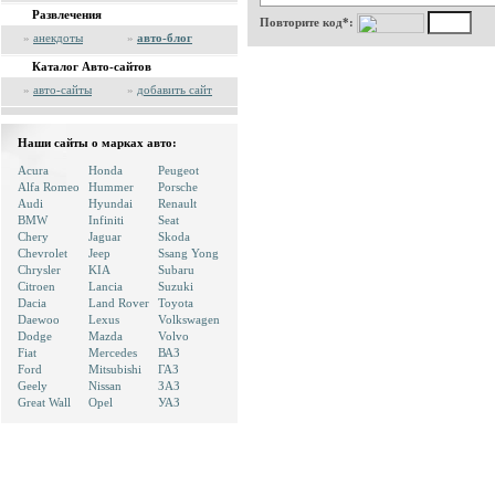
Развлечения
Повторите код*:
»
анекдоты
»
авто-блог
Каталог Авто-сайтов
»
авто-сайты
»
добавить сайт
Наши сайты о марках авто:
Acura
Honda
Peugeot
Alfa Romeo
Hummer
Porsche
Audi
Hyundai
Renault
BMW
Infiniti
Seat
Chery
Jaguar
Skoda
Chevrolet
Jeep
Ssang Yong
Chrysler
KIA
Subaru
Citroen
Lancia
Suzuki
Dacia
Land Rover
Toyota
Daewoo
Lexus
Volkswagen
Dodge
Mazda
Volvo
Fiat
Mercedes
ВАЗ
Ford
Mitsubishi
ГАЗ
Geely
Nissan
ЗАЗ
Great Wall
Opel
УАЗ