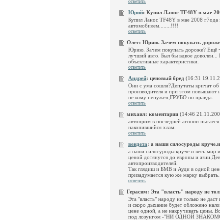
ответить
Юрий
:
Купил Ланос TF48Y в мае 2008
Купил Ланос TF48Y в мае 2008 г7ода з
автомобилем........!!!!
ответить
Олег:
Юрию. Зачем покупать дороже?
Юрию. Зачем покупать дороже? Ещё ч
лучший авто. Был бы вдвое доволен...
объективные характеристики.
ответить
Андрей
:
ценовый бред
(16:31 19.11.
Они с ума сошли?Депутаты кричат об
производителя и при этом повышают н
не кому ненужен,ГРУБО но правда.
ответить
михаил:
коментарии
(14:46 21.11.200
автопром в последней агонии пытаеся
накопившийся хлам.
ответить
вендета
:
а наши силосуроды круче.и 
а наши силосуроды круче.и весь мир и
ценой дотянутся до европы и азии.Де
автопроизводителей.
Так глядиш и БМВ и Ауди в одной цен
призадумается кую же марку выбрать..
ответить
Герасим:
Эта "власть" народу не толь
Эта "власть" народу не только не дас
и скоро дыхание будет обложено нало
цене одной, а не накручивать цены.
под лозунгом -"НИ ОДНОЙ ЗНАКО