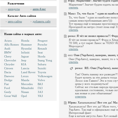
Юра:
Маркетинг! Значит будем ездить
Развлечения
Маркетинг! Значит будем ездить на ки
ответить
»
анекдоты
»
авто-блог
Макс:
То, что было " один из наиболе
Каталог Авто-сайтов
То, что было " один из наиболее попу
самым невостребованным авто!)))
»
авто-сайты
»
добавить сайт
Тут правда ещё и мицыки прогнозирую
Проездной на метро стоит пока ещё 33 
ответить
Наши сайты о марках авто:
рома:
Я чёт не понял прикола?! Форд
Я чёт не понял прикола?! Форд и Хён
Acura
Honda
Peugeot
70 500, а тут парят Ланос за 70265! И
Alfa Romeo
Hummer
Porsche
Мерседеса?
Audi
Hyundai
Renault
ответить
BMW
Infiniti
Seat
ccc:
Они (УкрАвто), наверно, знают, то
Chery
Jaguar
Skoda
Они (УкрАвто), наверно, знают, то о ч
Chevrolet
Jeep
Ssang Yong
ответить
Chrysler
KIA
Subaru
рома:
RE: Они (УкрАвто), навер
Citroen
Lancia
Suzuki
Dacia
Land Rover
Toyota
Так! Опять панику все разводят?
Daewoo
Lexus
Volkswagen
будет купить за эти деньги тогд
Dodge
Mazda
Volvo
Лохос или Гавнео! Это в том слу
цены у всех поднимуться!
Fiat
Mercedes
ВАЗ
Сейчас же столько народа прода
Ford
Mitsubishi
ГАЗ
идеальных состояниях, только п
Geely
Nissan
ЗАЗ
как новые и уже обкатанные!
Great Wall
Opel
УАЗ
ответить
Юрик:
Хахахахахха! Вот это да! Мало
Хахахахахха! Вот это да! Мало того, ч
УкрАвто. Так ещё и официально ещё 
Интересный факт:
Еще в начале августа Авео Хэч новый