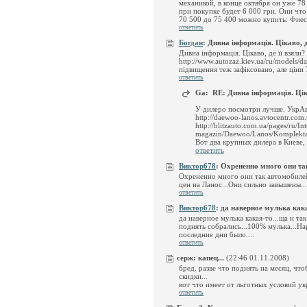
механикой, в конце октября он уже 78
при покупке будет 6 000 грн. Они что
70 500 до 75 400 можно купить: Фиест
ответить
Богдан
:
Дивна інформація. Цікаво, де 
Дивна інформація. Цікаво, де її взяли?
http://www.autozaz.kiev.ua/ru/models/d
підвищення теж зафіксовано, але ціни 
ответить
Ga:
RE: Дивна інформація. Цікав
У дилеро посмотри лучше. УкрАвт
http://daewoo-lanos.avtocentr.com
http://blitzauto.com.ua/pages/ru/Int
magazin/Daewoo/Lanos/Komplekta
Вот два крупных дилера в Киеве,
ответить
Виктор678
:
Охрененно много они так
Охрененно много они так автомобиле
цен на Ланос...Они сильно завышены...
ответить
Виктор678
:
да наверное мулька какая
да наверное мулька какая-то...ща и та
поднять собрались...100% мулька...На
последние дни было....
ответить
серж:
капец...
(22:46 01.11.2008)
бред. разве что поднять на месяц, ч
скидки...
вот что имеет от льготных условий укр
ответить