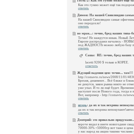
Гость-2:
Как это гумно может ещё та
Как это гумно может ещё так подорож
ответить
Димон:
На нашей Свинляндии самые 
На нашей Свинляндии самые офигенны
оно передохло!
ответить
во мрак...:
точно, бред наших типа-
Точно! Не нажрутся никак. Новый Лаче
Европе распродажи начались - НОВ
под ЖАДНОСТЬ можно любую базу п
ответить
Саша:
RE: точно, бред наших 
lacetti 9200 $ только в КОРЕЕ.
ответить
Ждущий падения цен:
точно... там!!!
http://comavto.ru/news/2008/11/01/483
Брехня, дешевеют... Всё ближе и ближе
не денутся, закон рынка никто не отме
уже упал. И то ли ещё будет. Временн
наступит после Нового года, тогда и 
Вот, например - http://comavto.ru/new
ответить
игорь
:
да их и так нехрина непокупа
да их и так нехрина непокупают!авто
ответить
Дмитрий:
это прикольно придумано..
короче видал в инете новогодние ски
70000-30% =50000гр вот таже и цена
у нас народ на акции такими числами 