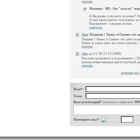
ответить
Збышко:
RE: Эта "власть" наро
А Вы разве голоскете за рожи? Э
А нам приходится голосовать за 
Парламенте - увидим потом.
ответить
Ден
:
Пацыки ! Ланос и Гавнео это ав
Пацыки ! Ланос и Гавнео это авто поза
бабки за такие авто не стоит платить !
ответить
vito
:
д
(12:58 23.12.2008)
Постоят попылятся и подешевеют с 200
нужна новая машина двухгодичной д
ответить
показать вс
Имя*:
Тема:
Ваш коментарий*
(осталось символов:
300
Повторите код*: