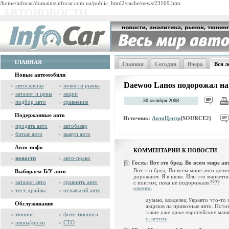
/home/infocar/domains/infocar.com.ua/public_html2/cache/news/23169.htm
АВТОНОВОСТИ
ГЛАВНАЯ
Главная
Сегодня
Вчера
Вся л
Новые автомобили
Daewoo Lanos подорожал на
»
автосалоны
»
новости рынка
»
каталог и цены
»
акции
30 октября 2008
»
подбор авто
»
сравнение
Подержанные авто
Источник:
АвтоЦентр
{SOURCE2}
»
продать авто
»
автобазар
»
битые авто
»
выкуп авто
Авто-инфо
КОММЕНТАРИИ К НОВОСТИ
»
новости
»
авто-право
Гость:
Вот это бред. Во всем мире авт
Вот это бред. Во всем мире авто дешев
Выбираем Б/У авто
дорожают. Я в шоке. Или это маркети
»
каталог авто
»
сравнить авто
с понтом, пока не подорожало????
ответить
»
тест-драйвы
»
отзывы об авто
думаю, владелец Укравто что-то 
Обслуживание
акцизов на привозные авто. Пото
такие уже даже европейские ма
»
тюнинг
»
фото тюнинга
ответить
»
шины/диски
»
СТО