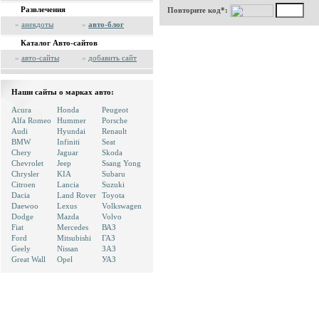
Развлечения
Повторите код*:
»
анекдоты
»
авто-блог
Каталог Авто-сайтов
»
авто-сайты
»
добавить сайт
Наши сайты о марках авто:
Acura
Honda
Peugeot
Alfa Romeo
Hummer
Porsche
Audi
Hyundai
Renault
BMW
Infiniti
Seat
Chery
Jaguar
Skoda
Chevrolet
Jeep
Ssang Yong
Chrysler
KIA
Subaru
Citroen
Lancia
Suzuki
Dacia
Land Rover
Toyota
Daewoo
Lexus
Volkswagen
Dodge
Mazda
Volvo
Fiat
Mercedes
ВАЗ
Ford
Mitsubishi
ГАЗ
Geely
Nissan
ЗАЗ
Great Wall
Opel
УАЗ