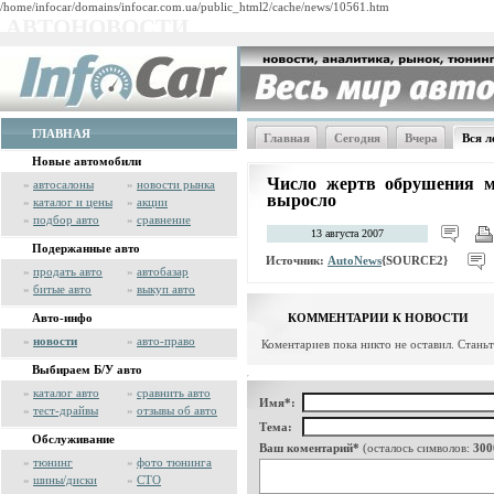
/home/infocar/domains/infocar.com.ua/public_html2/cache/news/10561.htm
АВТОНОВОСТИ
ГЛАВНАЯ
Главная
Сегодня
Вчера
Вся л
Новые автомобили
Число жертв обрушения м
»
автосалоны
»
новости рынка
выросло
»
каталог и цены
»
акции
»
подбор авто
»
сравнение
13 августа 2007
Подержанные авто
Источник:
AutoNews
{SOURCE2}
»
продать авто
»
автобазар
»
битые авто
»
выкуп авто
Авто-инфо
КОММЕНТАРИИ К НОВОСТИ
»
новости
»
авто-право
Коментариев пока никто не оставил. Стань
Выбираем Б/У авто
»
каталог авто
»
сравнить авто
Имя*:
»
тест-драйвы
»
отзывы об авто
Тема:
Обслуживание
Ваш коментарий*
(осталось символов:
300
»
тюнинг
»
фото тюнинга
»
шины/диски
»
СТО