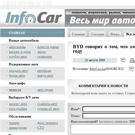
АВТОНОВОСТИ
ГЛАВНАЯ
Главная
Сегодня
Вчера
Вся л
Новые автомобили
BYD говорит о том, что эл
»
автосалоны
»
новости рынка
году
»
каталог и цены
»
акции
»
подбор авто
»
сравнение
25 августа 2009
Подержанные авто
Источник:
InfoCar.ua
{SOURCE2}
»
продать авто
»
автобазар
»
битые авто
»
выкуп авто
Авто-инфо
КОММЕНТАРИИ К НОВОСТИ
»
новости
»
авто-право
Коментариев пока никто не оставил. Стань
Выбираем Б/У авто
»
каталог авто
»
сравнить авто
»
тест-драйвы
»
отзывы об авто
Имя*:
Тема:
Обслуживание
Ваш коментарий*
(осталось символов:
300
»
тюнинг
»
фото тюнинга
»
шины/диски
»
СТО