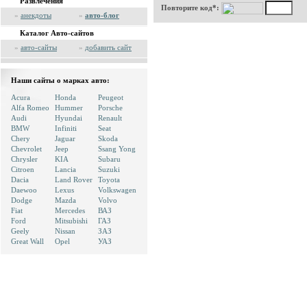
Развлечения
Повторите код*:
»
анекдоты
»
авто-блог
Каталог Авто-сайтов
»
авто-сайты
»
добавить сайт
Наши сайты о марках авто:
Acura
Honda
Peugeot
Alfa Romeo
Hummer
Porsche
Audi
Hyundai
Renault
BMW
Infiniti
Seat
Chery
Jaguar
Skoda
Chevrolet
Jeep
Ssang Yong
Chrysler
KIA
Subaru
Citroen
Lancia
Suzuki
Dacia
Land Rover
Toyota
Daewoo
Lexus
Volkswagen
Dodge
Mazda
Volvo
Fiat
Mercedes
ВАЗ
Ford
Mitsubishi
ГАЗ
Geely
Nissan
ЗАЗ
Great Wall
Opel
УАЗ