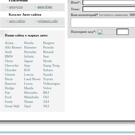
Развлечения
Имя*:
»
анекдоты
»
авто-блог
Тема:
Каталог Авто-сайтов
Ваш коментарий*
(осталось символов:
300
»
авто-сайты
»
добавить сайт
Повторите код*:
Наши сайты о марках авто:
Acura
Honda
Peugeot
Alfa Romeo
Hummer
Porsche
Audi
Hyundai
Renault
BMW
Infiniti
Seat
Chery
Jaguar
Skoda
Chevrolet
Jeep
Ssang Yong
Chrysler
KIA
Subaru
Citroen
Lancia
Suzuki
Dacia
Land Rover
Toyota
Daewoo
Lexus
Volkswagen
Dodge
Mazda
Volvo
Fiat
Mercedes
ВАЗ
Ford
Mitsubishi
ГАЗ
Geely
Nissan
ЗАЗ
Great Wall
Opel
УАЗ