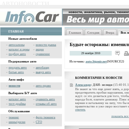
АВТОНОВОСТИ
ГЛАВНАЯ
Главная
Сегодня
Вчера
Вся л
Новые автомобили
Будьте осторожны: измени
»
автосалоны
»
новости рынка
»
каталог и цены
»
акции
29 ноября 2010
»
подбор авто
»
сравнение
Источник:
auto.bigmir.net
{SOURCE2}
Подержанные авто
»
продать авто
»
автобазар
»
битые авто
»
выкуп авто
КОММЕНТАРИИ К НОВОСТИ
Авто-инфо
Александр
:
ДАИ- нелюди
(15:40 01.
»
новости
»
авто-право
Не знают за что еще денег взять, а дор
предотвратить пробки нарушения, они
Выбираем Б/У авто
ждут. се это делаеться для того, чтоб
»
каталог авто
»
сравнить авто
народа болт, платите денюжку. Плюс п
карман и начальнику на лапу, что бы н
»
тест-драйвы
»
отзывы об авто
правительство и уже скоро восстанет 
ответить
Обслуживание
показать вс
»
тюнинг
»
фото тюнинга
»
шины/диски
»
СТО