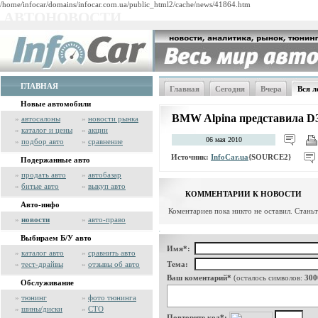
/home/infocar/domains/infocar.com.ua/public_html2/cache/news/41864.htm
АВТОНОВОСТИ
ГЛАВНАЯ
Главная
Сегодня
Вчера
Вся л
Новые автомобили
BMW Alpina представила D3 
»
автосалоны
»
новости рынка
»
каталог и цены
»
акции
06 мая 2010
»
подбор авто
»
сравнение
Источник:
InfoCar.ua
{SOURCE2}
Подержанные авто
»
продать авто
»
автобазар
»
битые авто
»
выкуп авто
КОММЕНТАРИИ К НОВОСТИ
Авто-инфо
Коментариев пока никто не оставил. Стань
»
новости
»
авто-право
Выбираем Б/У авто
Имя*:
»
каталог авто
»
сравнить авто
»
тест-драйвы
»
отзывы об авто
Тема:
Ваш коментарий*
(осталось символов:
300
Обслуживание
»
тюнинг
»
фото тюнинга
»
шины/диски
»
СТО
Повторите код*: