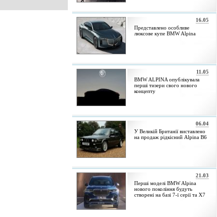
16.05
Представлено особливе
люксове купе BMW Alpina
11.05
BMW ALPINA опублікувала
перші тизери свого нового
концепту
06.04
У Великій Британії виставлено
на продаж рідкісний Alpina B6
21.03
Перші моделі BMW Alpina
нового покоління будуть
створені на базі 7-ї серії та X7