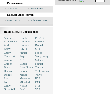
Развлечения
»
анекдоты
»
авто-блог
Каталог Авто-сайтов
»
авто-сайты
»
добавить сайт
Наши сайты о марках авто:
Acura
Honda
Peugeot
Alfa Romeo
Hummer
Porsche
Audi
Hyundai
Renault
BMW
Infiniti
Seat
Chery
Jaguar
Skoda
Chevrolet
Jeep
Ssang Yong
Chrysler
KIA
Subaru
Citroen
Lancia
Suzuki
Dacia
Land Rover
Toyota
Daewoo
Lexus
Volkswagen
Dodge
Mazda
Volvo
Fiat
Mercedes
ВАЗ
Ford
Mitsubishi
ГАЗ
Geely
Nissan
ЗАЗ
Great Wall
Opel
УАЗ