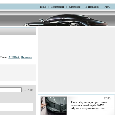
Вход
|
Регистрация
|
Стартовой
|
В Избранное
|
PDA
Тэги:
ALPINA
,
Новинки
(
СПАМ
)
27.05
Стало відомо про приховане
завдання дизайнерів BMW
Alpina з «акулячим носом»