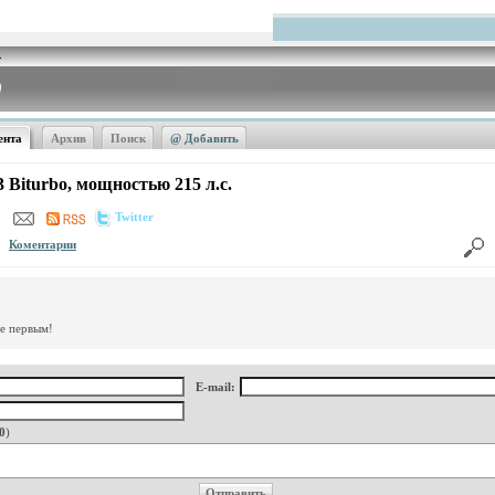
ента
Архив
Поиск
@ Добавить
Biturbo, мощностью 215 л.с.
Twitter
Коментарии
те первым!
E-mail:
0
)