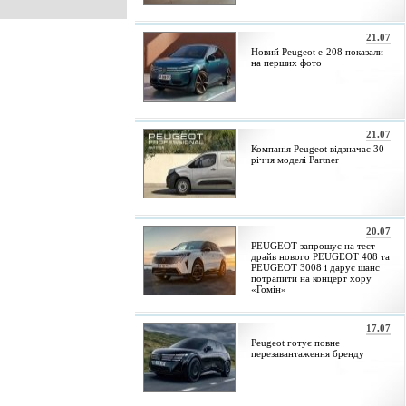
21.07
Новий Peugeot e-208 показали
на перших фото
21.07
Компанія Peugeot відзначає 30-
річчя моделі Partner
20.07
PEUGEOT запрошує на тест-
драйв нового PEUGEOT 408 та
PEUGEOT 3008 і дарує шанс
потрапити на концерт хору
«Гомін»
17.07
Peugeot готує повне
перезавантаження бренду