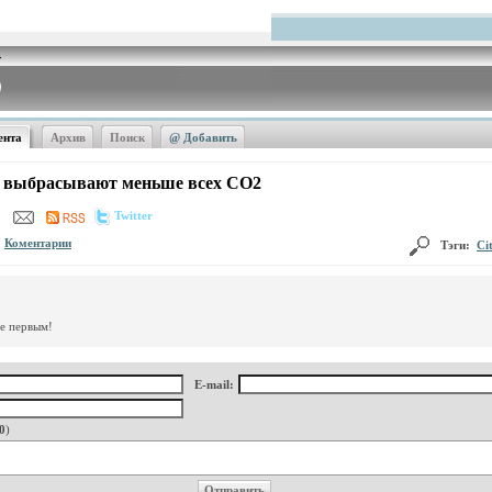
ента
Архив
Поиск
@ Добавить
n выбрасывают меньше всех СО2
Twitter
Коментарии
Тэги:
Ci
те первым!
E-mail:
0
)