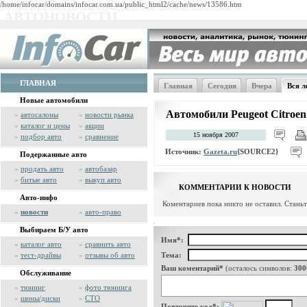
/home/infocar/domains/infocar.com.ua/public_html2/cache/news/13586.htm
АВТОНОВОСТИ
ГЛАВНАЯ
Главная
Сегодня
Вчера
Вся л
Новые автомобили
Автомобили Peugeot Citroe
»
автосалоны
»
новости рынка
»
каталог и цены
»
акции
15 ноября 2007
»
подбор авто
»
сравнение
Источник:
Gazeta.ru
{SOURCE2}
Подержанные авто
»
продать авто
»
автобазар
»
битые авто
»
выкуп авто
КОММЕНТАРИИ К НОВОСТИ
Авто-инфо
Коментариев пока никто не оставил. Стань
»
новости
»
авто-право
Выбираем Б/У авто
Имя*:
»
каталог авто
»
сравнить авто
»
тест-драйвы
»
отзывы об авто
Тема:
Ваш коментарий*
(осталось символов:
300
Обслуживание
»
тюнинг
»
фото тюнинга
»
шины/диски
»
СТО
Повторите код*: