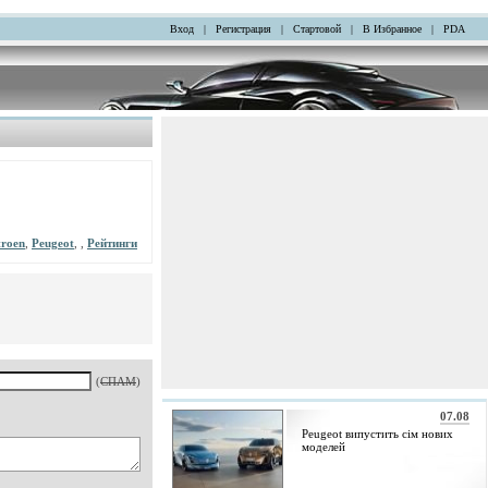
Вход
|
Регистрация
|
Стартовой
|
В Избранное
|
PDA
troen
,
Peugeot
, ,
Рейтинги
(
СПАМ
)
07.08
Peugeot випустить сім нових
моделей