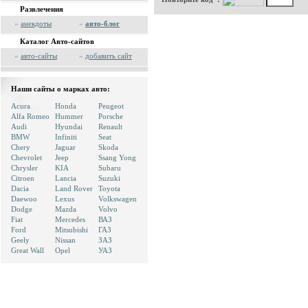
Развлечения
»
анекдоты
»
авто-блог
Каталог Авто-сайтов
»
авто-сайты
»
добавить сайт
Наши сайты о марках авто:
Acura
Honda
Peugeot
Alfa Romeo
Hummer
Porsche
Audi
Hyundai
Renault
BMW
Infiniti
Seat
Chery
Jaguar
Skoda
Chevrolet
Jeep
Ssang Yong
Chrysler
KIA
Subaru
Citroen
Lancia
Suzuki
Dacia
Land Rover
Toyota
Daewoo
Lexus
Volkswagen
Dodge
Mazda
Volvo
Fiat
Mercedes
ВАЗ
Ford
Mitsubishi
ГАЗ
Geely
Nissan
ЗАЗ
Great Wall
Opel
УАЗ