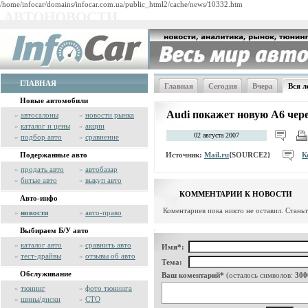
/home/infocar/domains/infocar.com.ua/public_html2/cache/news/10332.htm
АВТОНОВОСТИ
ГЛАВНАЯ
Главная
Сегодня
Вчера
Вся л
Новые автомобили
Audi покажет новую А6 чере
»
автосалоны
»
новости рынка
»
каталог и цены
»
акции
02 августа 2007
»
подбор авто
»
сравнение
Источник:
Mail.ru
{SOURCE2}
К
Подержанные авто
»
продать авто
»
автобазар
»
битые авто
»
выкуп авто
КОММЕНТАРИИ К НОВОСТИ
Авто-инфо
Коментариев пока никто не оставил. Стань
»
новости
»
авто-право
Выбираем Б/У авто
»
каталог авто
»
сравнить авто
Имя*:
»
тест-драйвы
»
отзывы об авто
Тема:
Обслуживание
Ваш коментарий*
(осталось символов:
300
»
тюнинг
»
фото тюнинга
»
шины/диски
»
СТО