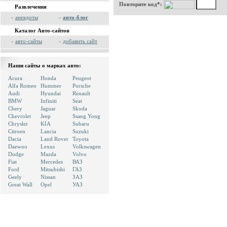
Повторите код*:
Развлечения
»
анекдоты
»
авто-блог
Каталог Авто-сайтов
»
авто-сайты
»
добавить сайт
Наши сайты о марках авто:
Acura
Honda
Peugeot
Alfa Romeo
Hummer
Porsche
Audi
Hyundai
Renault
BMW
Infiniti
Seat
Chery
Jaguar
Skoda
Chevrolet
Jeep
Ssang Yong
Chrysler
KIA
Subaru
Citroen
Lancia
Suzuki
Dacia
Land Rover
Toyota
Daewoo
Lexus
Volkswagen
Dodge
Mazda
Volvo
Fiat
Mercedes
ВАЗ
Ford
Mitsubishi
ГАЗ
Geely
Nissan
ЗАЗ
Great Wall
Opel
УАЗ