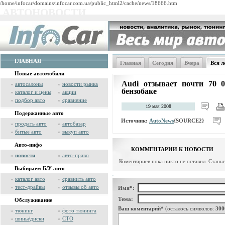
/home/infocar/domains/infocar.com.ua/public_html2/cache/news/18666.htm
АВТОНОВОСТИ
ГЛАВНАЯ
Главная
Сегодня
Вчера
Вся л
Новые автомобили
Audi отзывает почти 70 0
»
автосалоны
»
новости рынка
бензобаке
»
каталог и цены
»
акции
»
подбор авто
»
сравнение
19 мая 2008
Подержанные авто
Источник:
AutoNews
{SOURCE2}
»
продать авто
»
автобазар
»
битые авто
»
выкуп авто
Авто-инфо
КОММЕНТАРИИ К НОВОСТИ
»
новости
»
авто-право
Коментариев пока никто не оставил. Стань
Выбираем Б/У авто
»
каталог авто
»
сравнить авто
»
тест-драйвы
»
отзывы об авто
Имя*:
Тема:
Обслуживание
Ваш коментарий*
(осталось символов:
300
»
тюнинг
»
фото тюнинга
»
шины/диски
»
СТО