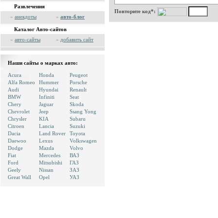
Развлечения
Повторите код*:
»
анекдоты
»
авто-блог
Каталог Авто-сайтов
»
авто-сайты
»
добавить сайт
Наши сайты о марках авто:
Acura
Honda
Peugeot
Alfa Romeo
Hummer
Porsche
Audi
Hyundai
Renault
BMW
Infiniti
Seat
Chery
Jaguar
Skoda
Chevrolet
Jeep
Ssang Yong
Chrysler
KIA
Subaru
Citroen
Lancia
Suzuki
Dacia
Land Rover
Toyota
Daewoo
Lexus
Volkswagen
Dodge
Mazda
Volvo
Fiat
Mercedes
ВАЗ
Ford
Mitsubishi
ГАЗ
Geely
Nissan
ЗАЗ
Great Wall
Opel
УАЗ