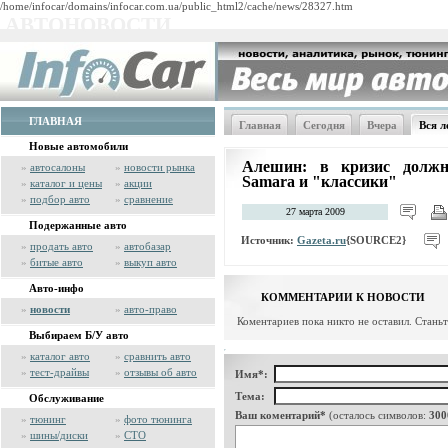
/home/infocar/domains/infocar.com.ua/public_html2/cache/news/28327.htm
АВТОНОВОСТИ
ГЛАВНАЯ
Главная
Сегодня
Вчера
Вся л
Новые автомобили
Алешин: в кризис долж
»
автосалоны
»
новости рынка
Samara и "классики"
»
каталог и цены
»
акции
»
подбор авто
»
сравнение
27 марта 2009
Подержанные авто
Источник:
Gazeta.ru
{SOURCE2}
»
продать авто
»
автобазар
»
битые авто
»
выкуп авто
Авто-инфо
КОММЕНТАРИИ К НОВОСТИ
»
новости
»
авто-право
Коментариев пока никто не оставил. Стань
Выбираем Б/У авто
»
каталог авто
»
сравнить авто
»
тест-драйвы
»
отзывы об авто
Имя*:
Тема:
Обслуживание
Ваш коментарий*
(осталось символов:
300
»
тюнинг
»
фото тюнинга
»
шины/диски
»
СТО