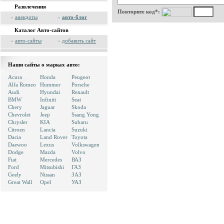
Развлечения
Повторите код*:
»
анекдоты
»
авто-блог
Каталог Авто-сайтов
»
авто-сайты
»
добавить сайт
Наши сайты о марках авто:
Acura
Honda
Peugeot
Alfa Romeo
Hummer
Porsche
Audi
Hyundai
Renault
BMW
Infiniti
Seat
Chery
Jaguar
Skoda
Chevrolet
Jeep
Ssang Yong
Chrysler
KIA
Subaru
Citroen
Lancia
Suzuki
Dacia
Land Rover
Toyota
Daewoo
Lexus
Volkswagen
Dodge
Mazda
Volvo
Fiat
Mercedes
ВАЗ
Ford
Mitsubishi
ГАЗ
Geely
Nissan
ЗАЗ
Great Wall
Opel
УАЗ